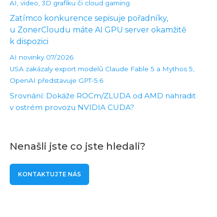
AI, video, 3D grafiku či cloud gaming
Zatímco konkurence sepisuje pořadníky,
u ZonerCloudu máte AI GPU server okamžitě
k dispozici
AI novinky 07/2026:
USA zakázaly export modelů Claude Fable 5 a Mythos 5,
OpenAI představuje GPT-5.6
Srovnání: Dokáže ROCm/ZLUDA od AMD nahradit
v ostrém provozu NVIDIA CUDA?
Nenašli jste co jste hledali?
KONTAKTUJTE NÁS