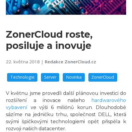
ZonerCloud roste,
posiluje a inovuje
22. května 2018
|
Redakce ZonerCloud.cz
Technologie
Server
Novinka
ZonerCloud
V květnu jsme provedli další plánovou investici do
rozšíření a inovace našeho
hardwarového
vybavení
ve výši 6 miliónů korun. Dlouhodobě
sázíme na jedničku trhu, společnost DELL, která
svými špičkovými technologiemi opět přispěla k
rozvoji našich datacenter.