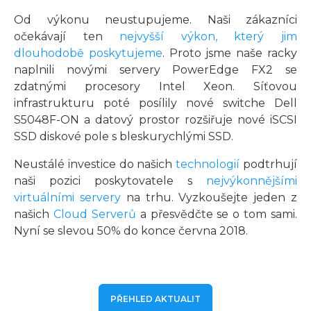
Od výkonu neustupujeme. Naši zákazníci
očekávají ten
nejvyšší výkon, který jim
dlouhodobě poskytujeme
. Proto jsme naše racky
naplnili novými servery PowerEdge FX2 se
zdatnými procesory Intel Xeon. Síťovou
infrastrukturu poté posílily nové switche Dell
S5048F-ON a datový prostor rozšiřuje nové iSCSI
SSD diskové pole s bleskurychlými SSD.
Neustálé investice do našich
technologií
podtrhují
naši pozici poskytovatele s
nejvýkonnějšími
virtuálními servery
na trhu. Vyzkoušejte jeden z
našich
Cloud Serverů
a přesvědčte se o tom sami.
Nyní se slevou 50% do konce června 2018.
PŘEHLED AKTUALIT