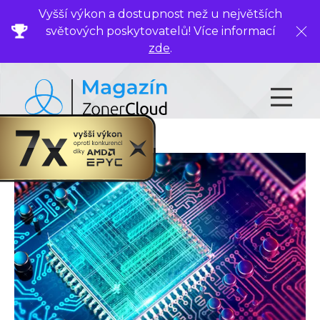
Vyšší výkon a dostupnost než u největších
světových poskytovatelů! Více informací
Zavř
zde
.