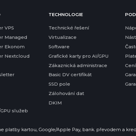
D
TECHNOLOGIE
POD
er VPS
Technické řešení
Náp
er Managed
Virtualizace
Nást
er Ekonom
Software
Čast
er Nextcloud
Grafické karty pro AI/GPU
Plat
Zákaznická administrace
Cení
letter
Basic DV certifikát
Gara
SSD pole
Gara
Zálohování dat
DKIM
/GPU služeb
 platby kartou, Google/Apple Pay, bank. převodem a kred