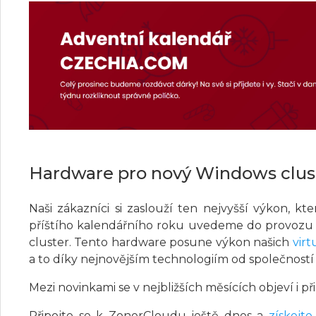
Hardware pro nový Windows clus
Naši zákazníci si zaslouží ten nejvyšší výkon, 
příštího kalendářního roku uvedeme do provoz
cluster. Tento hardware posune výkon našich
vir
a to díky nejnovějším technologiím od společnost
Mezi novinkami se v nejbližších měsících objeví i p
Připojte se k ZonerCloudu ještě dnes a
získejt