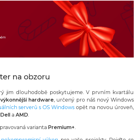
ter na obzoru
který jim dlouhodobě poskytujeme. V prvním kvartálu
u
výkonnější hardware
, určený pro náš nový Windows
tuálních serverů s OS Windows
opět na novou úroveň,
í
Dell
a
AMD
.
řipravovaná varianta
Premium+
.
e nekompromisní výkon
pro vaše projekty. Pojďte se