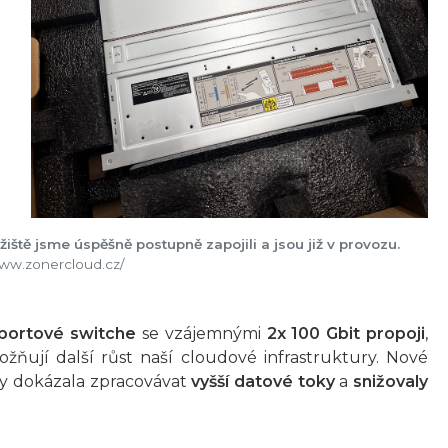
ě jsme úspěšně postupně zapojili a jsou již v provozu.
/www.zonercloud.cz/
 portové switche
se vzájemnými
2x 100 Gbit propoji
,
žňují další růst naší cloudové infrastruktury. Nové
by dokázala zpracovávat
vyšší datové toky
a
snižovaly