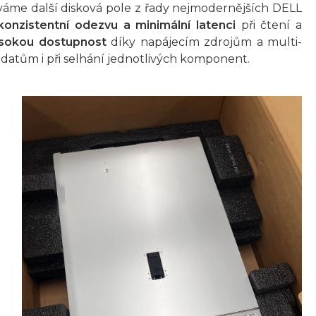
váme další disková pole z řady nejmodernějších DELL
konzistentní odezvu a minimální latenci
při čtení a
sokou dostupnost
díky napájecím zdrojům a multi-
 k datům i při selhání jednotlivých komponent.