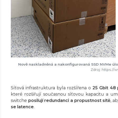
Nově naskladněná a nakonfigurovaná SSD NVMe úložišt
Zdroj: https:/
Síťová infrastruktura byla rozšířena o
25 Gbit 48
které rozšiřují současnou síťovou kapacitu a umo
switche
posilují redundanci a propustnost sítě
, a
se latence
.