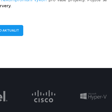
ervery
.
D AKTUALIT