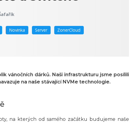
Šafařík
Novinka
Server
ZonerCloud
ik vánočních dárků. Naši infrastrukturu jsme posílili
 navazuje na naše stávající NVMe technologie.
tě
ty, na kterých od samého začátku budujeme naše