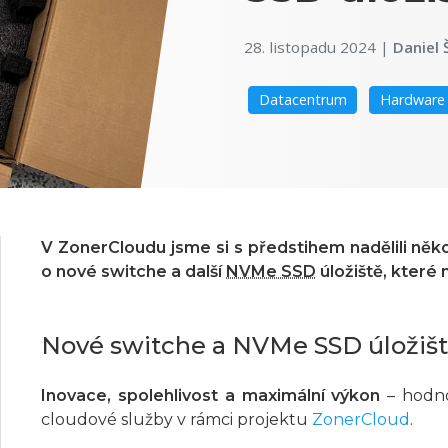
28. listopadu 2024
|
Daniel 
Datacentrum
Hardware
V ZonerCloudu jsme si s předstihem nadělili někol
o nové switche a další
NVMe SSD
úložiště, které
Nové switche a NVMe SSD úložiš
Inovace, spolehlivost a maximální výkon
– hodno
cloudové služby v rámci projektu
ZonerCloud
.