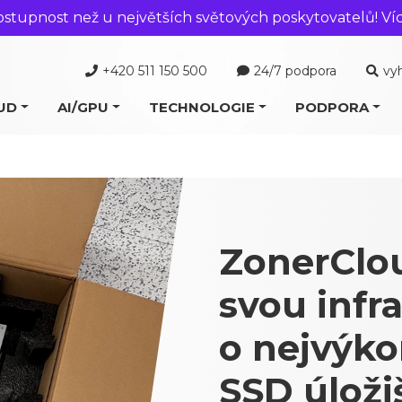
ostupnost než u největších světových poskytovatelů! Ví
+420 511 150 500
24/7 podpora
vy
UD
AI/GPU
TECHNOLOGIE
PODPORA
ZonerClou
svou infr
o nejvýk
SSD úloži