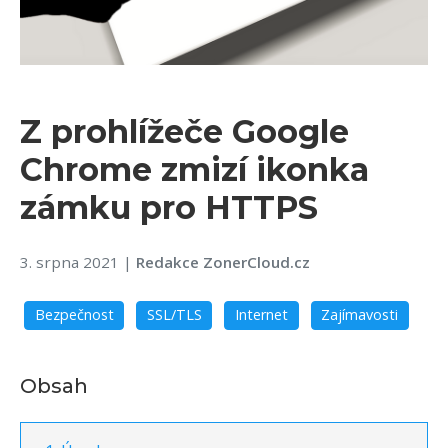
Z prohlížeče Google
Chrome zmizí ikonka
zámku pro HTTPS
3. srpna 2021
|
Redakce ZonerCloud.cz
Bezpečnost
SSL/TLS
Internet
Zajímavosti
Obsah