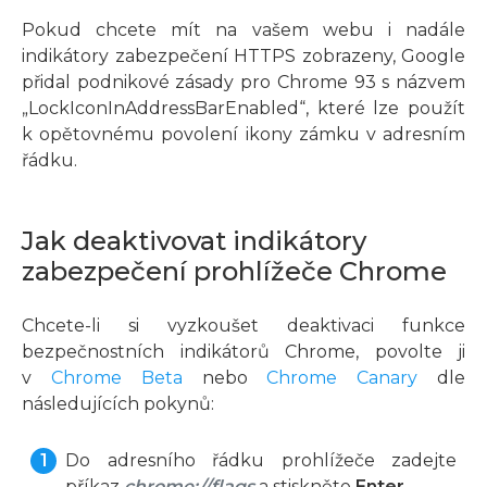
Pokud chcete mít na vašem webu i nadále
indikátory zabezpečení HTTPS zobrazeny, Google
přidal podnikové zásady pro Chrome 93 s názvem
„LockIconInAddressBarEnabled“, které lze použít
k opětovnému povolení ikony zámku v adresním
řádku.
Jak deaktivovat indikátory
zabezpečení prohlížeče Chrome
Chcete-li si vyzkoušet deaktivaci funkce
bezpečnostních indikátorů Chrome, povolte ji
v
Chrome Beta
nebo
Chrome Canary
dle
následujících pokynů:
Do adresního řádku prohlížeče zadejte
příkaz
chrome://flags
a stiskněte
Enter
.