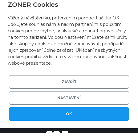
ZONER Cookies
Vážený návštěvníku, potvrzením pomocí tlačítka OK
udělujete souhlas nám a našim partnerům s použitím
cookies pro nezbytné, analytické a marketingové účely
na tomto zařízení. Volbou Nastavení můžete sami určit,
jaké skupiny cookies je možné zpracovávat, popřípadě
jejich zpracování úplně zakázat. Ukládání nezbytných
cookies probíhá vždy, a to v zájmu zachování funkčnosti
webové prezentace.
ZAVŘÍT
NASTAVENÍ
© 2026
ZONER a.s.
|
EFRR
|
Ochrana soukromí
OK
|
Nastavení cookies