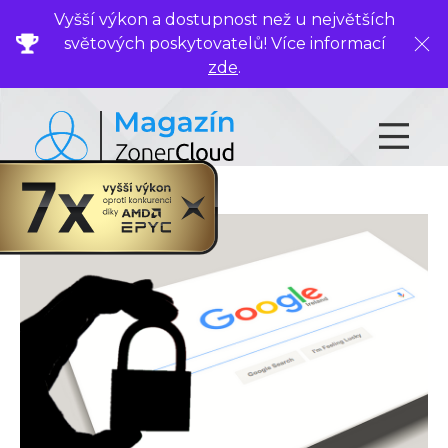
Vyšší výkon a dostupnost než u největších
světových poskytovatelů! Více informací
Zavř
zde
.