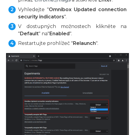
Vyhledejte "
Omnibox Updated connection
security indicators
".
V dostupných možnostech klikněte na
"
Default
" na"
Enabled
".
Restartujte prohlížeč "
Relaunch
".