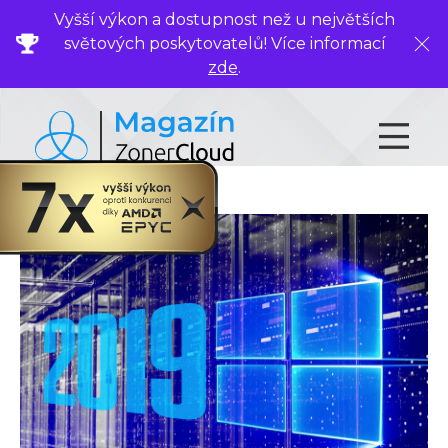
Vyšší výkon a dostupnost než u největších
světových poskytovatelů! Více informací
Zavř
zde
.