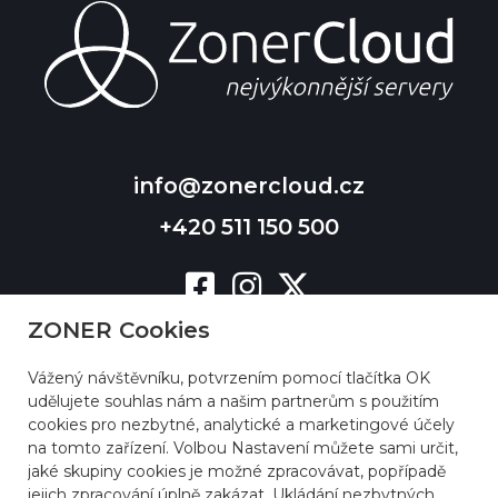
info@zonercloud.cz
+420 511 150 500
ZONER Cookies
Vážený návštěvníku, potvrzením pomocí tlačítka OK
udělujete souhlas nám a našim partnerům s použitím
cookies pro nezbytné, analytické a marketingové účely
na tomto zařízení. Volbou Nastavení můžete sami určit,
jaké skupiny cookies je možné zpracovávat, popřípadě
jejich zpracování úplně zakázat. Ukládání nezbytných