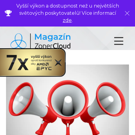
Vyšší výkon a dostupnost než u největších
světových poskytovatelů! Více informací
Zavř
zde
.