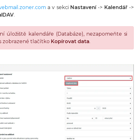
/webmail.zoner.com
a v sekci
Nastavení
->
Kalendář
->
alDAV
.
lní úložiště kalendáře (Databáze), nezapomeňte si
s zobrazené tlačítko
Kopírovat data
.