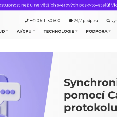
ostupnost než u největších světových poskytovatelů! Ví
+420 511 150 500
24/7 podpora
vy
UD
AI/GPU
TECHNOLOGIE
PODPORA
Synchron
pomocí Ca
protokol