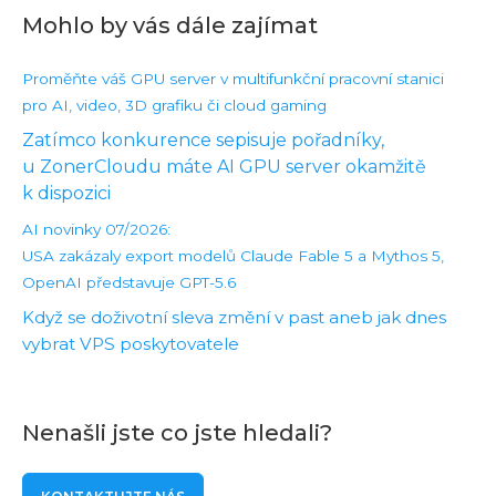
Mohlo by vás dále zajímat
Proměňte váš GPU server v multifunkční pracovní stanici
pro AI, video, 3D grafiku či cloud gaming
Zatímco konkurence sepisuje pořadníky,
u ZonerCloudu máte AI GPU server okamžitě
k dispozici
AI novinky 07/2026:
USA zakázaly export modelů Claude Fable 5 a Mythos 5,
OpenAI představuje GPT-5.6
Když se doživotní sleva změní v past aneb jak dnes
vybrat VPS poskytovatele
Nenašli jste co jste hledali?