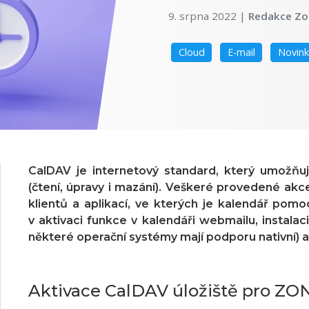
9. srpna 2022
|
Redakce Zo
Cloud
E-mail
Novin
CalDAV je internetový standard, který umožňu
(čtení, úpravy i mazání). Veškeré provedené akc
klientů a aplikací, ve kterých je kalendář pom
v aktivaci funkce v kalendáři webmailu, instalac
některé operační systémy mají podporu nativní) a
Aktivace CalDAV úložiště pro ZO