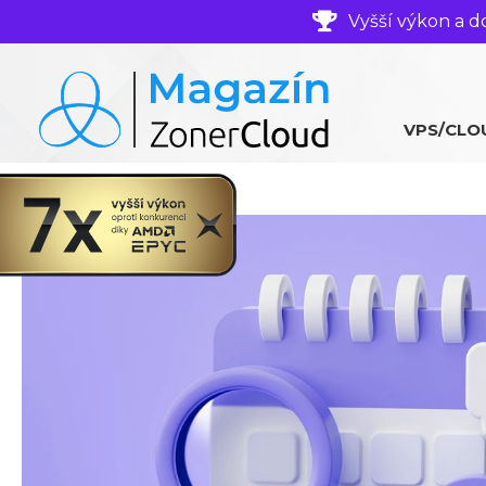
Vyšší výkon a d
VPS/CLO