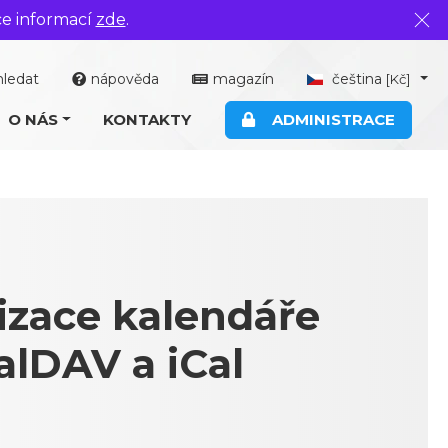
ce informací
zde
.
Zavř
hledat
nápověda
magazín
čeština
[Kč]
O NÁS
KONTAKTY
ADMINISTRACE
izace kalendáře
lDAV a iCal
u