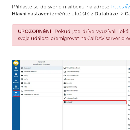
Přihlaste se do svého mailboxu na adrese
https:/
Hlavní nastavení
změňte uložiště z
Databáze
->
C
UPOZORNĚNÍ:
Pokud jste dříve využívali loká
svoje události přemigrovat na CalDAV server pře