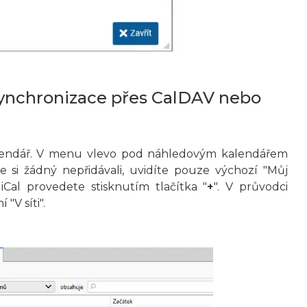
synchronizace přes CalDAV nebo
kalendář. V menu vlevo pod náhledovým kalendářem
e si žádný nepřidávali, uvidíte pouze výchozí "Můj
iCal provedete stisknutím tlačítka "
+
". V průvodci
"V síti".