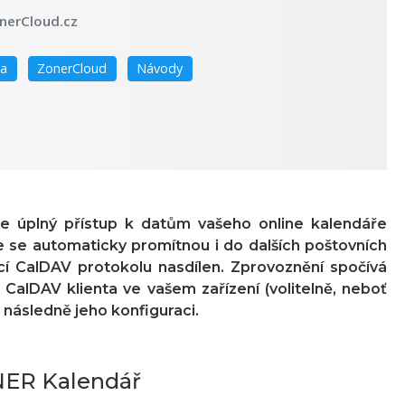
nerCloud.cz
ka
ZonerCloud
Návody
je úplný přístup k datům vašeho online kalendáře
e se automaticky promítnou i do dalších poštovních
ocí CalDAV protokolu nasdílen. Zprovoznění spočívá
i CalDAV klienta ve vašem zařízení (volitelně, neboť
 následně jeho konfiguraci.
NER Kalendář