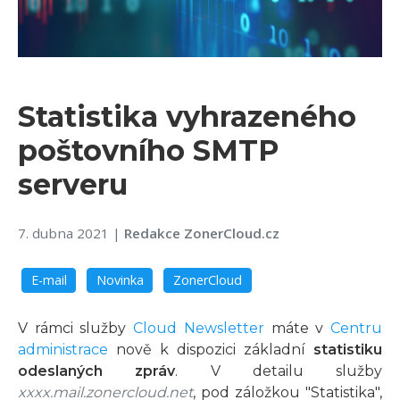
Statistika vyhrazeného
poštovního SMTP
serveru
7. dubna 2021
|
Redakce ZonerCloud.cz
E-mail
Novinka
ZonerCloud
V rámci služby
Cloud Newsletter
máte v
Centru
administrace
nově k dispozici základní
statistiku
odeslaných zpráv
. V detailu služby
xxxx.mail.zonercloud.net
, pod záložkou "Statistika",