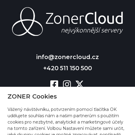
info@zonercloud.cz
+420 511 150 500
ZONER Cookies
Vážený návštěvníku, potvrzením pomocí tlačítka OK
udělujete souhlas nám a našim partnerům s použitím
cookies pro nezbytné, analytické a marketingové účely
na tomto zařízení. Volbou Nastavení můžete sami určit,
jaké skupiny cookies je možné zpracovávat, popřípadě