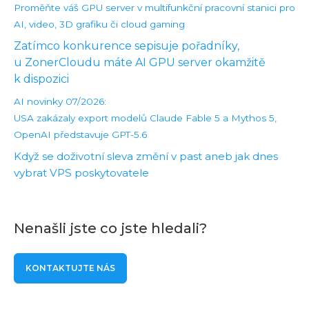
Proměňte váš GPU server v multifunkční pracovní stanici pro
AI, video, 3D grafiku či cloud gaming
Zatímco konkurence sepisuje pořadníky,
u ZonerCloudu máte AI GPU server okamžitě
k dispozici
AI novinky 07/2026:
USA zakázaly export modelů Claude Fable 5 a Mythos 5,
OpenAI představuje GPT-5.6
Když se doživotní sleva změní v past aneb jak dnes
vybrat VPS poskytovatele
Nenašli jste co jste hledali?
KONTAKTUJTE NÁS