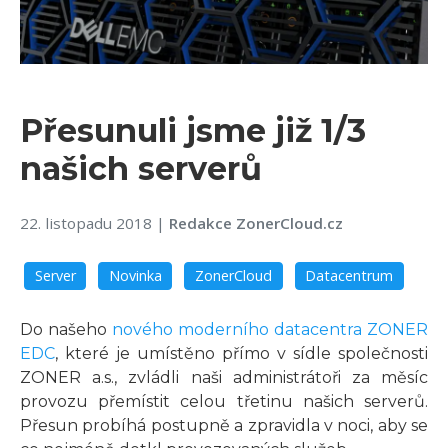
Přesunuli jsme již 1/3
našich serverů
22. listopadu 2018
|
Redakce ZonerCloud.cz
Server
Novinka
ZonerCloud
Datacentrum
Do našeho
nového moderního datacentra ZONER
EDC
, které je umístěno přímo v sídle společnosti
ZONER a.s., zvládli naši administrátoři za měsíc
provozu přemístit celou třetinu našich serverů.
Přesun probíhá postupně a zpravidla v noci, aby se