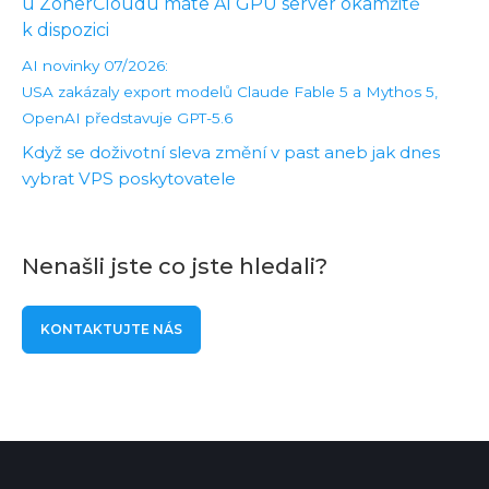
u ZonerCloudu máte AI GPU server okamžitě
k dispozici
AI novinky 07/2026:
USA zakázaly export modelů Claude Fable 5 a Mythos 5,
OpenAI představuje GPT-5.6
Když se doživotní sleva změní v past aneb jak dnes
vybrat VPS poskytovatele
Nenašli jste co jste hledali?
KONTAKTUJTE NÁS