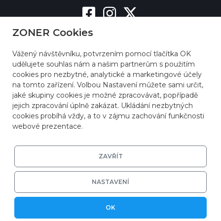
ZONER Cookies
Vážený návštěvníku, potvrzením pomocí tlačítka OK
udělujete souhlas nám a našim partnerům s použitím
cookies pro nezbytné, analytické a marketingové účely
na tomto zařízení. Volbou Nastavení můžete sami určit,
jaké skupiny cookies je možné zpracovávat, popřípadě
jejich zpracování úplně zakázat. Ukládání nezbytných
cookies probíhá vždy, a to v zájmu zachování funkčnosti
webové prezentace.
ZAVŘÍT
NASTAVENÍ
© 2026
ZONER a.s.
|
EFRR
|
Ochrana soukromí
OK
|
Nastavení cookies