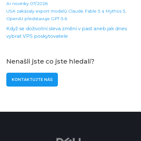
AI novinky 07/2026:
USA zakázaly export modelů Claude Fable 5 a Mythos 5,
OpenAI představuje GPT-5.6
Když se doživotní sleva změní v past aneb jak dnes
vybrat VPS poskytovatele
Nenašli jste co jste hledali?
KONTAKTUJTE NÁS