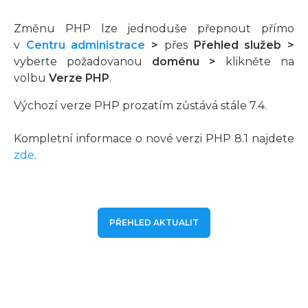
Změnu PHP lze jednoduše přepnout přímo
v
Centru administrace
>
přes
Přehled služeb
>
vyberte požadovanou
doménu
>
klikněte na
volbu
Verze PHP
.
Výchozí verze PHP prozatím zůstává stále 7.4.
Kompletní informace o nové verzi PHP 8.1 najdete
zde
.
PŘEHLED AKTUALIT