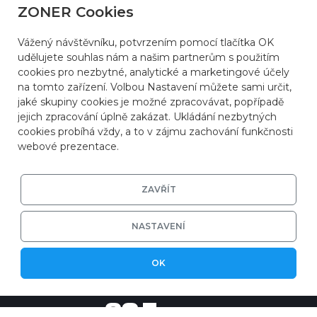
ZONER Cookies
Vážený návštěvníku, potvrzením pomocí tlačítka OK
udělujete souhlas nám a našim partnerům s použitím
cookies pro nezbytné, analytické a marketingové účely
na tomto zařízení. Volbou Nastavení můžete sami určit,
jaké skupiny cookies je možné zpracovávat, popřípadě
jejich zpracování úplně zakázat. Ukládání nezbytných
cookies probíhá vždy, a to v zájmu zachování funkčnosti
webové prezentace.
ZAVŘÍT
NASTAVENÍ
© 2026
ZONER a.s.
|
EFRR
|
Ochrana soukromí
OK
|
Nastavení cookies