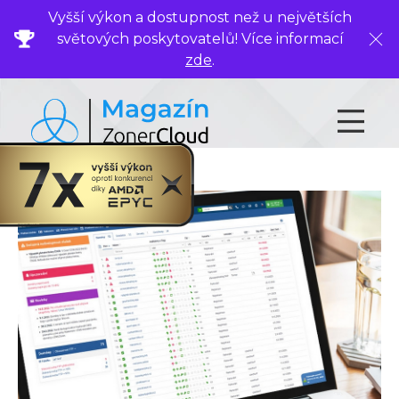
Vyšší výkon a dostupnost než u největších
světových poskytovatelů! Více informací
Zavř
zde
.