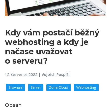
Kdy vám postačí běžný
webhosting a kdy je
načase uvažovat
o serveru?
12. července 2022
|
Vojtěch Pospíšil
Srovnání
Server
ZonerCloud
Webhosting
Obsah