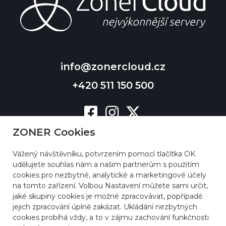
info@zonercloud.cz
+420 511 150 500
ZONER Cookies
Vážený návštěvníku, potvrzením pomocí tlačítka OK
udělujete souhlas nám a našim partnerům s použitím
cookies pro nezbytné, analytické a marketingové účely
na tomto zařízení. Volbou Nastavení můžete sami určit,
jaké skupiny cookies je možné zpracovávat, popřípadě
jejich zpracování úplně zakázat. Ukládání nezbytných
cookies probíhá vždy, a to v zájmu zachování funkčnosti