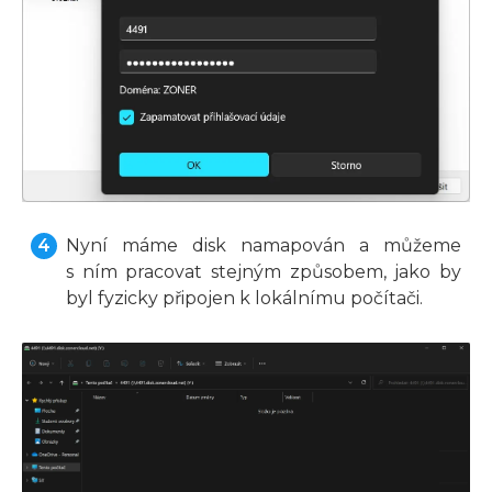
Nyní máme disk namapován a můžeme
s ním pracovat stejným způsobem, jako by
byl fyzicky připojen k lokálnímu počítači.