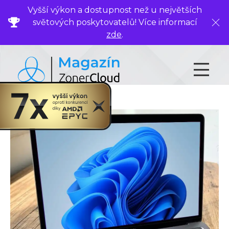
Vyšší výkon a dostupnost než u největších
světových poskytovatelů! Více informací
Zavř
zde
.