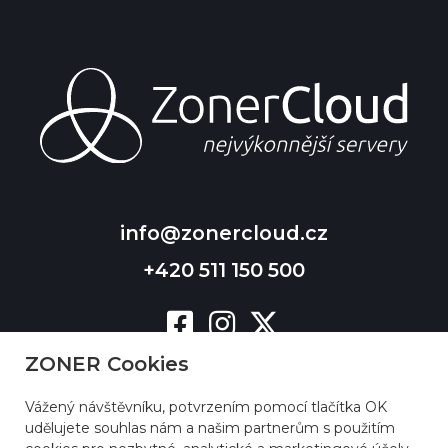
info@zonercloud.cz
+420 511 150 500
ZONER Cookies
Vážený návštěvníku, potvrzením pomocí tlačítka OK
udělujete souhlas nám a našim partnerům s použitím