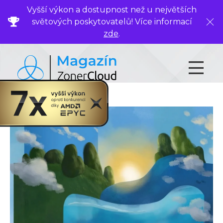
Vyšší výkon a dostupnost než u největších
světových poskytovatelů! Více informací
Zavř
zde
.