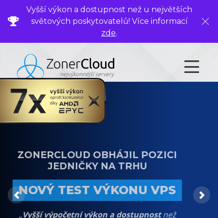
Vyšší výkon a dostupnost než u největších
světových poskytovatelů! Více informací
Zavř
zde
.
ZONERCLOUD OBHÁJIL POZICI
NEJVÝKONNĚJŠÍ VIRTUÁLNÍ SERVERY
JEDNIČKY NA TRHU
NYNÍ SE SLEVOU 30 %
NOVÝ TEST VÝKONU VPS
Previous
Ne
„Nyní s
DÁRKEM ke každé objednávce
jakéhokoli
„
Vyšší výpočetní výkon a dostupnost
než