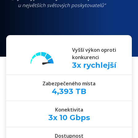
Cloud Serveru
!“
u největších světových poskytovatelů“
Vyšší výkon oproti
konkurenci
3
x rychlejší
Zabezpečeného místa
4,393
TB
Konektivita
3x
10
Gbps
Dostupnost