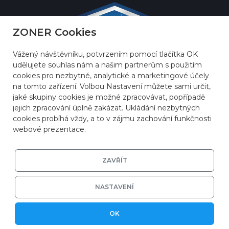
ZONER Cookies
Vážený návštěvníku, potvrzením pomocí tlačítka OK
udělujete souhlas nám a našim partnerům s použitím
cookies pro nezbytné, analytické a marketingové účely
na tomto zařízení. Volbou Nastavení můžete sami určit,
jaké skupiny cookies je možné zpracovávat, popřípadě
jejich zpracování úplně zakázat. Ukládání nezbytných
cookies probíhá vždy, a to v zájmu zachování funkčnosti
webové prezentace.
ZAVŘÍT
© 2026
ZONER a.s.
|
EFRR
|
Ochrana soukromí
|
Nastavení cookies
NASTAVENÍ
OK