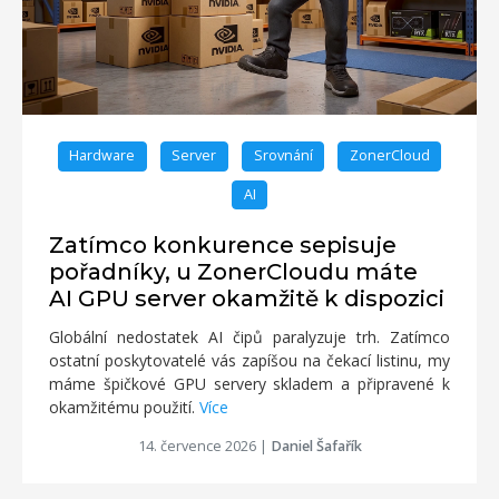
Hardware
Server
Srovnání
ZonerCloud
AI
Zatímco konkurence sepisuje
pořadníky, u ZonerCloudu máte
AI GPU server okamžitě k dispozici
Globální nedostatek AI čipů paralyzuje trh. Zatímco
ostatní poskytovatelé vás zapíšou na čekací listinu, my
máme špičkové GPU servery skladem a připravené k
okamžitému použití.
Více
14. července 2026
|
Daniel Šafařík