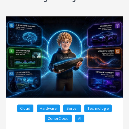
Cloud
Hardware
Server
Technologie
ZonerCloud
AI