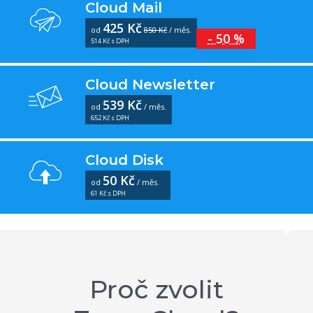
Cloud Mail
425 Kč
od
850 Kč
/ měs.
- 50 %
514 Kč s DPH
Cloud Newsletter
539 Kč
od
/ měs.
652 Kč s DPH
Cloud Disk
50 Kč
od
/ měs.
61 Kč s DPH
Proč zvolit