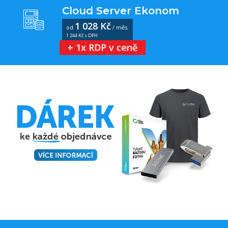
Cloud Server Ekonom
1 028 Kč
od
/ měs.
1 244 Kč s DPH
+ 1x RDP v ceně