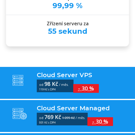
99
,
99
%
Zřízení serveru za
55
sekund
Cloud Server VPS
98 Kč
od
/ měs.
- 30 %
119 Kč s DPH
Cloud Server Managed
769 Kč
od
1 099 Kč
/ měs.
- 30 %
931 Kč s DPH