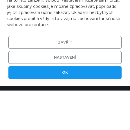
na tomto zařízení. Volbou Nastavení můžete sami určit,
jaké skupiny cookies je možné zpracovávat, popřípadě
jejich zpracování úplně zakázat. Ukládání nezbytných
cookies probíhá vždy, a to v zájmu zachování funkčnosti
webové prezentace.
ZAVŘÍT
NASTAVENÍ
OK
© 2026
ZONER a.s.
|
EFRR
|
Ochrana soukromí
|
Nastavení cookies