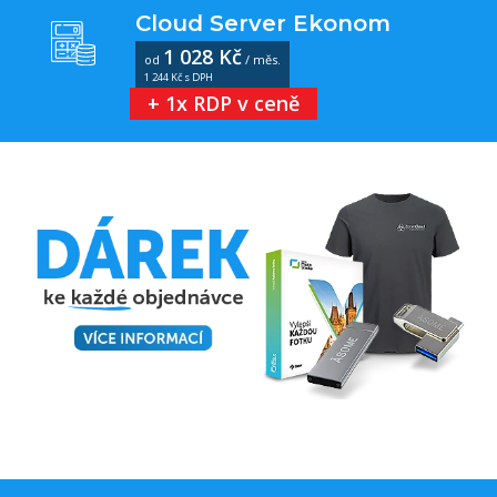
Cloud Server Ekonom
1 028 Kč
od
/ měs.
1 244 Kč s DPH
+ 1x RDP v ceně