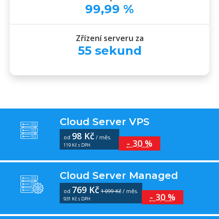
99
,
99
%
Zřízení serveru za
55
sekund
Cloud Server VPS
98 Kč
od
/ měs.
- 30 %
119 Kč s DPH
Cloud Server Managed
769 Kč
od
1 099 Kč
/ měs.
- 30 %
931 Kč s DPH