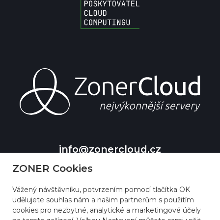
info@zonercloud.cz
+420 511 150 500
ZONER Cookies
Vážený návštěvníku, potvrzením pomocí tlačítka OK
udělujete souhlas nám a našim partnerům s použitím
cookies pro nezbytné, analytické a marketingové účely