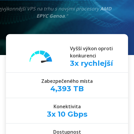
Cloud Serveru
!“
„Nejvýkonnější VPS na trhu s novými procesory
AMD
EPYC Genoa
.“
Vyšší výkon oproti
konkurenci
3
x rychlejší
Zabezpečeného místa
4,393
TB
Konektivita
3x
10
Gbps
Dostupnost