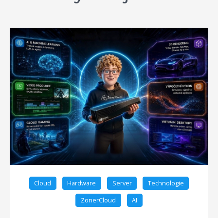
Cloud
Hardware
Server
Technologie
ZonerCloud
AI