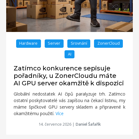
Hardware
Server
Srovnání
ZonerCloud
AI
Zatímco konkurence sepisuje
pořadníky, u ZonerCloudu máte
AI GPU server okamžitě k dispozici
Globální nedostatek AI čipů paralyzuje trh. Zatímco
ostatní poskytovatelé vás zapíšou na čekací listinu, my
máme špičkové GPU servery skladem a připravené k
okamžitému použití.
Více
14. července 2026
|
Daniel Šafařík