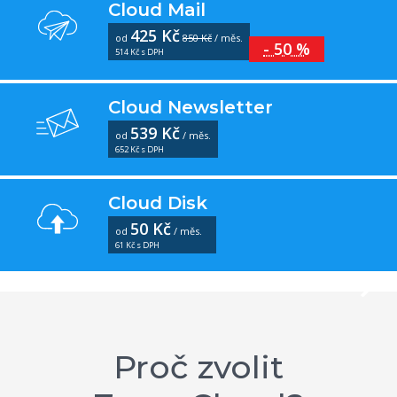
Cloud Mail
425 Kč
od
850 Kč
/ měs.
- 50 %
514 Kč s DPH
Cloud Newsletter
539 Kč
od
/ měs.
652 Kč s DPH
Cloud Disk
50 Kč
od
/ měs.
61 Kč s DPH
Proč zvolit