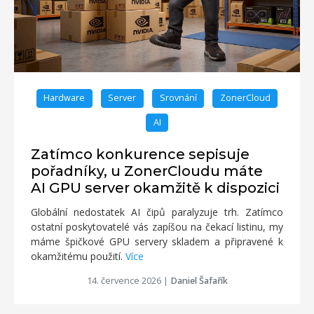
Hardware
Server
Srovnání
ZonerCloud
AI
Zatímco konkurence sepisuje
pořadníky, u ZonerCloudu máte
AI GPU server okamžitě k dispozici
Globální nedostatek AI čipů paralyzuje trh. Zatímco
ostatní poskytovatelé vás zapíšou na čekací listinu, my
máme špičkové GPU servery skladem a připravené k
okamžitému použití.
Více
14. července 2026
|
Daniel Šafařík