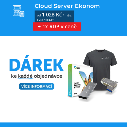
Cloud Server Ekonom
1 028 Kč
od
/ měs.
1 244 Kč s DPH
+ 1x RDP v ceně