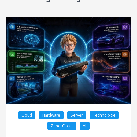
Cloud
Hardware
Server
Technologie
ZonerCloud
AI