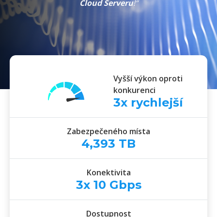
Cloud Serveru
!“
Vyšší výkon oproti
konkurenci
3
x rychlejší
Zabezpečeného místa
4,393
TB
Konektivita
3x
10
Gbps
Dostupnost