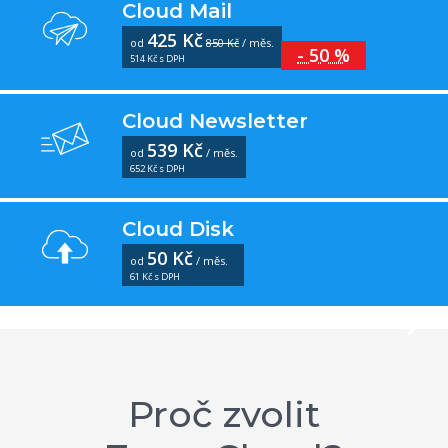
Cloud Mail
425 Kč
od
850 Kč
/ měs.
- 50 %
514 Kč s DPH
Cloud Newsletter
539 Kč
od
/ měs.
652 Kč s DPH
Cloud Disk
50 Kč
od
/ měs.
61 Kč s DPH
Proč zvolit