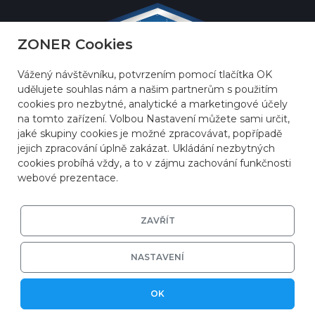
ZONER Cookies
Vážený návštěvníku, potvrzením pomocí tlačítka OK
udělujete souhlas nám a našim partnerům s použitím
cookies pro nezbytné, analytické a marketingové účely
na tomto zařízení. Volbou Nastavení můžete sami určit,
jaké skupiny cookies je možné zpracovávat, popřípadě
jejich zpracování úplně zakázat. Ukládání nezbytných
cookies probíhá vždy, a to v zájmu zachování funkčnosti
webové prezentace.
ZAVŘÍT
© 2026
ZONER a.s.
|
EFRR
|
Ochrana soukromí
|
Nastavení cookies
NASTAVENÍ
OK