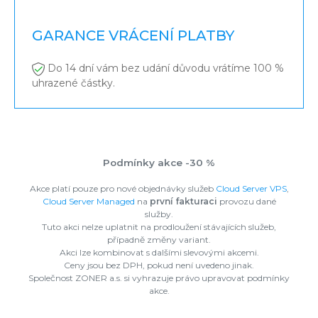
GARANCE VRÁCENÍ PLATBY
Do 14 dní vám bez udání důvodu vrátíme 100 %
uhrazené částky.
Podmínky akce -30 %
Akce platí pouze pro nové objednávky služeb
Cloud Server VPS
,
Cloud Server Managed
na
první fakturaci
provozu dané
služby.
Tuto akci nelze uplatnit na prodloužení stávajících služeb,
případně změny variant.
Akci lze kombinovat s dalšími slevovými akcemi.
Ceny jsou bez DPH, pokud není uvedeno jinak.
Společnost ZONER a.s. si vyhrazuje právo upravovat podmínky
akce.