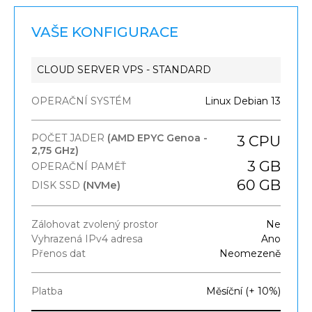
VAŠE KONFIGURACE
CLOUD SERVER VPS - STANDARD
OPERAČNÍ SYSTÉM
Linux Debian 13
POČET JADER
(AMD EPYC Genoa -
3
CPU
2,75 GHz)
3
GB
OPERAČNÍ PAMĚŤ
60
GB
DISK SSD
(NVMe)
Zálohovat zvolený prostor
Ne
Vyhrazená IPv4 adresa
Ano
Přenos dat
Neomezeně
Platba
Měsíční (+ 10%)