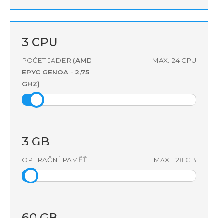
3
CPU
POČET JADER
(AMD
MAX.
24
CPU
EPYC GENOA - 2,75
GHZ)
3
GB
OPERAČNÍ PAMĚŤ
MAX.
128
GB
60
GB