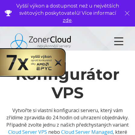
Vyšší výkon a dostupnost než u největších
světových poskytovatelů! Více informací
Zavř
zde
.
Konfigurátor
VPS
Vytvořte si vlastní konfiguraci serveru, který vám
zřídíme zpravidla do 24 hodin od uhrazení objednávky.
Případně zvolte jednu z našich předchystaných variant
Cloud Server VPS
nebo
Cloud Server Managed
, které