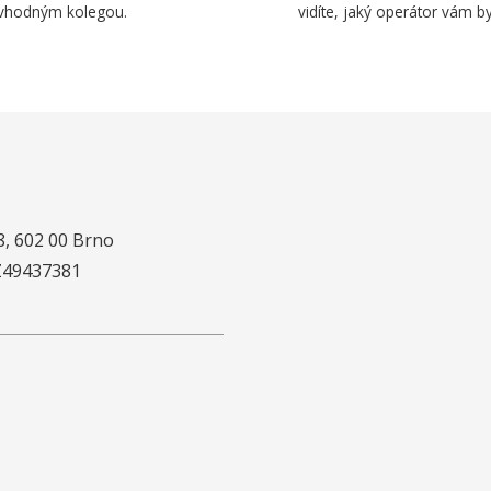
vhodným kolegou.
vidíte, jaký operátor vám by
8, 602 00 Brno
CZ49437381