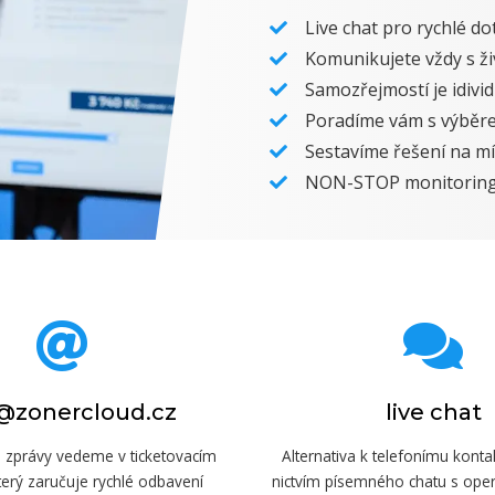
Live chat pro rychlé do
Komunikujete vždy s ž
Samozřejmostí je idivid
Poradíme vám s výběr
Sestavíme řešení na m
NON-STOP monitoring 
@zonercloud.cz
live chat
 zprávy vedeme v ticketovacím
Alternativa k telefonímu konta
terý zaručuje rychlé odbavení
nictvím písemného chatu s ope