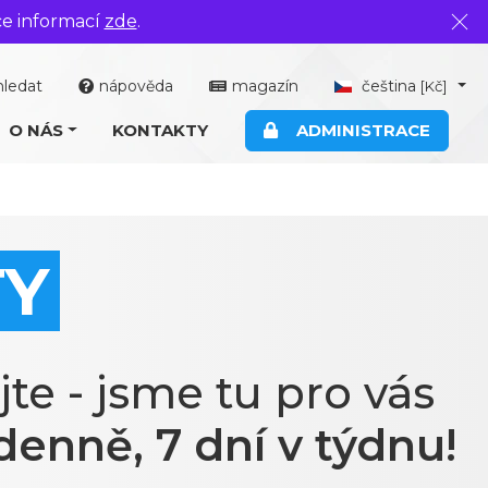
ce informací
zde
.
Zavř
hledat
nápověda
magazín
čeština
[Kč]
O NÁS
KONTAKTY
ADMINISTRACE
TY
ejte - jsme tu pro vás
denně, 7 dní v týdnu!