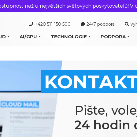
ostupnost než u největších světových poskytovatelů! Ví
+420 511 150 500
24/7 podpora
vy
UD
AI/GPU
TECHNOLOGIE
PODPORA
KONTAK
Pište, vol
24 hodin 