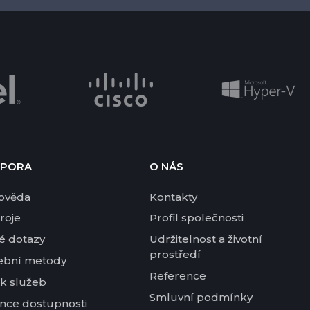
PORA
O NÁS
ověda
Kontakty
roje
Profil společnosti
é dotazy
Udržitelnost a životní
prostředí
ební metody
Reference
k služeb
Smluvní podmínky
nce dostupnosti