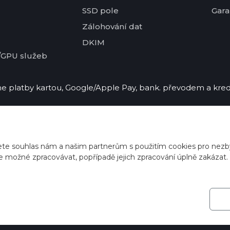
SSD pole
Gara
Zálohování dat
DKIM
/GPU služeb
 platby kartou, Google/Apple Pay, bank. převodem a kred
ete souhlas nám a našim partnerům s použitím cookies pro nezby
e možné zpracovávat, popřípadě jejich zpracování úplně zakázat.
2026
ZONER a.s.
|
EFRR
|
Ochrana soukromí
|
Nastavení coo