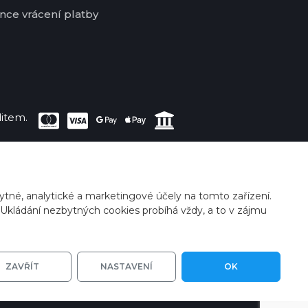
nce vrácení platby
item.
tné, analytické a marketingové účely na tomto zařízení.
 Ukládání nezbytných cookies probíhá vždy, a to v zájmu
Zanechte prosím
vzkaz, ozveme se
ZAVŘÍT
NASTAVENÍ
OK
vám.
kies