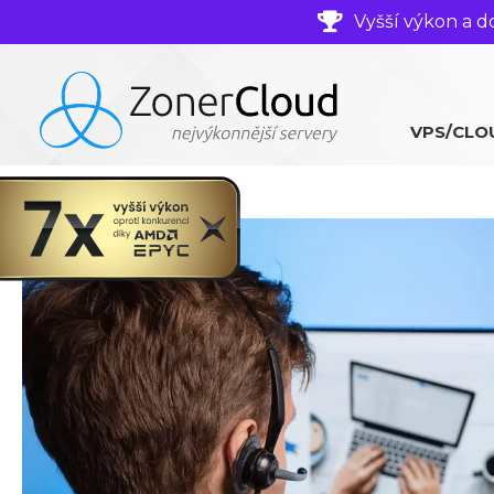
Vyšší výkon a d
VPS/CLO