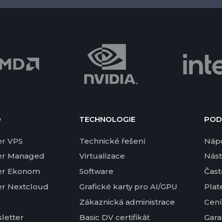
D
TECHNOLOGIE
POD
er VPS
Technické řešení
Náp
er Managed
Virtualizace
Nást
er Ekonom
Software
Čast
er Nextcloud
Grafické karty pro AI/GPU
Plat
Zákaznická administrace
Cení
letter
Basic DV certifikát
Gara