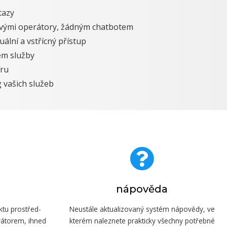
tazy
ivými operátory, žádným chatbotem
uální a vstřícný přístup
em služby
íru
vašich služeb
nápověda
ktu prostřed­
Neustále aktualizovaný systém nápovědy, ve
rátorem, ihned
kterém naleznete prakticky všechny potřebné