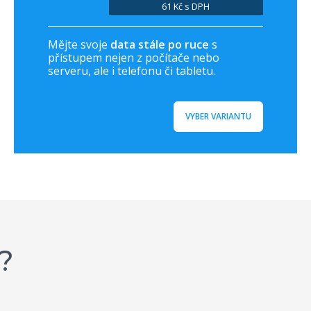
61 Kč s DPH
Mějte svoje
data stále po ruce
s
přístupem nejen z počítače nebo
serveru, ale i telefonu či tabletu.
VYBER VARIANTU
?