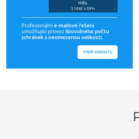
měs.
514 Kč s DPH
Profesionální
e-mailové řešení
umožňující provoz
libovolného počtu
schránek s neomezenou velikostí
.
VYBER VARIANTU