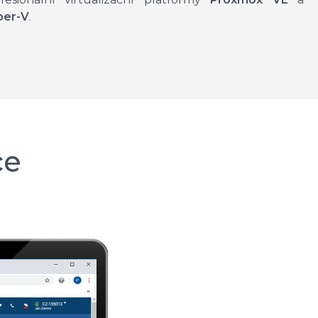
per-V
.
ce