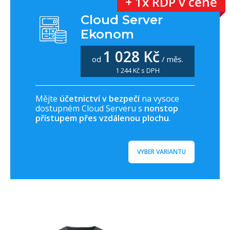
+ 1x RDP v ceně
Cloud Server
Ekonom
1 028 Kč
od
/ měs.
1 244 Kč s DPH
Mějte
účetnictví v bezpečí
na vysoce
dostupném Cloud Serveru s
nonstop
přístupem přes vzdálenou plochu
.
VYBER VARIANTU