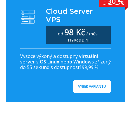
- 30 %
Cloud Server
VPS
98 Kč
od
/ měs.
119 Kč s DPH
Vysoce výkoný a dostupný
virtuální
server s OS Linux nebo Windows
zřízený
do 55 sekund s dostupností 99,99 %.
VYBER VARIANTU