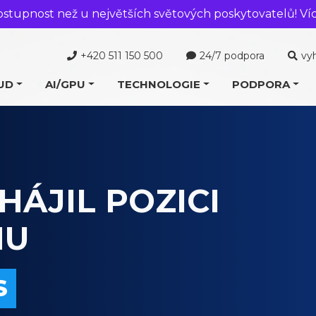
ostupnost než u největších světových poskytovatelů! Ví
+420 511 150 500
24/7 podpora
vy
UD
AI/GPU
TECHNOLOGIE
PODPORA
VIRTUÁLNÍ
X PRO 6000
U
NA