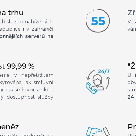
na trhu
Zř
ch služeb nabízených
Veš
publice i v zahraničí
vám
konnějších serverů na
t 99,99 %
"Ž
eme v nepřetržitém
U 
kytována jak smluvní
ob
by
, tak smluvní sankce,
s
r
dy dostupnost služby
24 
peněz
Pr
si službu vyzkoušíte a
Pro