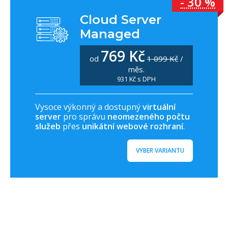
- 30 %
Cloud Server
Managed
769 Kč
od
1 099 Kč
/
měs.
931 Kč s DPH
Vysoce výkonný a dostupný
virtuální
server
pro správu
neomezeného počtu
služeb
přes
unikátní webové rozhraní
.
VYBER VARIANTU