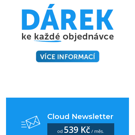
Cloud Newsletter
539 Kč
od
/ měs.