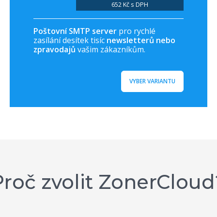
652 Kč s DPH
Poštovní SMTP server
pro rychlé
zasílání desítek tisíc
newsletterů nebo
zpravodajů
vašim zákazníkům.
VYBER VARIANTU
Proč zvolit ZonerCloud