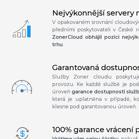
Nejvýkonnější servery 
V opakovaném srovnání cloudový
předními poskytovateli v České re
ZonerCloud obhájil pozici nejvý
trhu
.
Garantovaná dostupnos
Služby Zoner cloudu poskytuj
provozu. Ke každé službě je pos
úroveň
garance dostupnosti služ
která je uplatněna v případě, k
klesne pod garantovanou úroveň.
100% garance vrácení 
Vrátíme vám celou částku
, pokud 