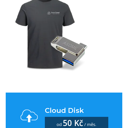
Cloud Disk
50 Kč
od
/ měs.