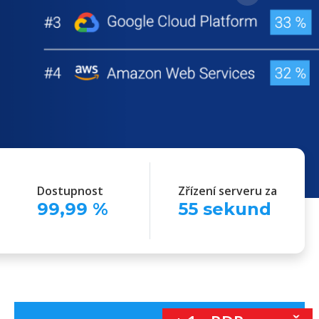
Next
Dostupnost
Zřízení serveru za
99
,
99
%
55
sekund