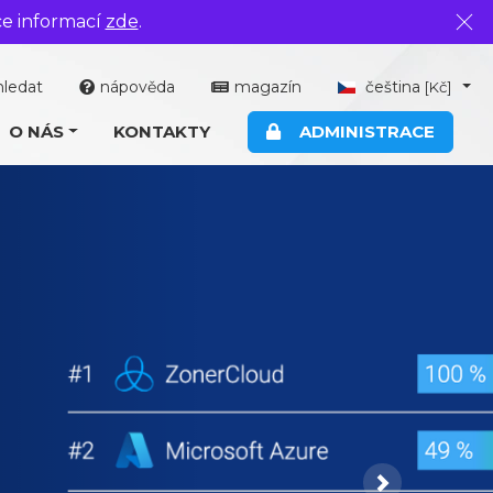
ce informací
zde
.
Zavř
hledat
nápověda
magazín
čeština
[Kč]
O NÁS
KONTAKTY
ADMINISTRACE