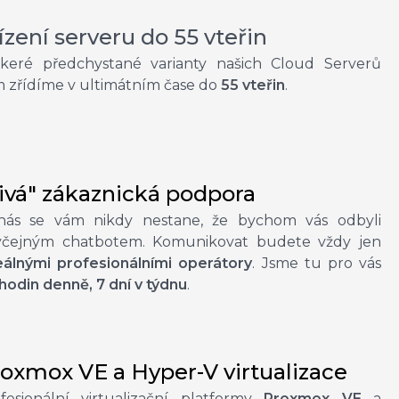
ízení serveru do 55 vteřin
keré předchystané varianty našich Cloud Serverů
 zřídíme v ultimátním čase do
55 vteřin
.
ivá" zákaznická podpora
nás se vám nikdy nestane, že bychom vás odbyli
yčejným chatbotem. Komunikovat budete vždy jen
eálnými profesionálními operátory
. Jsme tu pro vás
hodin denně, 7 dní v týdnu
.
oxmox VE a Hyper-V virtualizace
fesionální virtualizační platformy
Proxmox VE
a