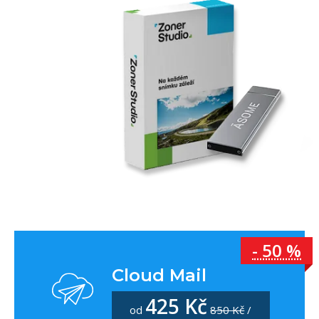
- 50 %
Cloud Mail
425 Kč
od
850 Kč
/