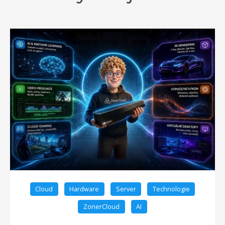
Cloud
Hardware
Server
Technologie
ZonerCloud
AI