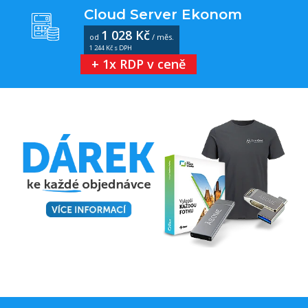
Cloud Server Ekonom
1 028 Kč
od
/ měs.
1 244 Kč s DPH
+ 1x RDP v ceně