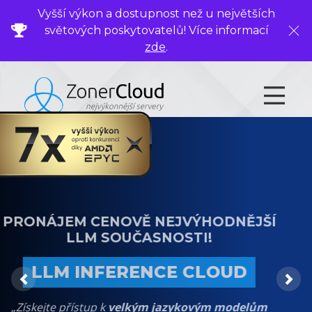
Vyšší výkon a dostupnost než u největších
světových poskytovatelů! Více informací
Zavř
zde
.
PRONÁJEM CENOVĚ NEJVÝHODNĚJŠÍ
LLM SOUČASNOSTI!
LLM INFERENCE CLOUD
Previous
Ne
„Získejte přístup k
velkým jazykovým modelům