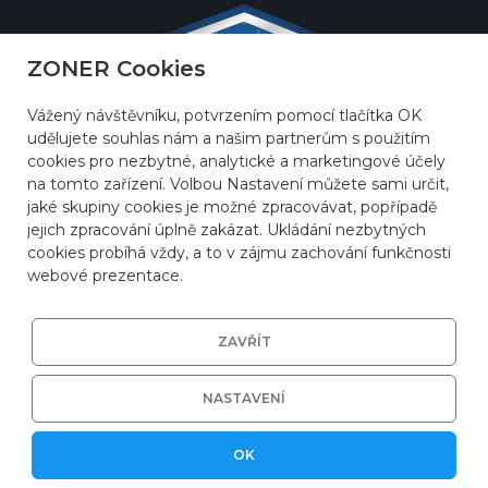
ZONER Cookies
Vážený návštěvníku, potvrzením pomocí tlačítka OK
udělujete souhlas nám a našim partnerům s použitím
cookies pro nezbytné, analytické a marketingové účely
na tomto zařízení. Volbou Nastavení můžete sami určit,
jaké skupiny cookies je možné zpracovávat, popřípadě
jejich zpracování úplně zakázat. Ukládání nezbytných
cookies probíhá vždy, a to v zájmu zachování funkčnosti
webové prezentace.
ZAVŘÍT
© 2026
ZONER a.s.
|
EFRR
|
Ochrana soukromí
|
Nastavení cookies
NASTAVENÍ
OK