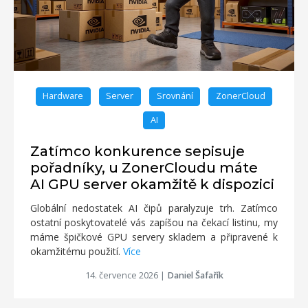
Hardware
Server
Srovnání
ZonerCloud
AI
Zatímco konkurence sepisuje
pořadníky, u ZonerCloudu máte
AI GPU server okamžitě k dispozici
Globální nedostatek AI čipů paralyzuje trh. Zatímco
ostatní poskytovatelé vás zapíšou na čekací listinu, my
máme špičkové GPU servery skladem a připravené k
okamžitému použití.
Více
14. července 2026
|
Daniel Šafařík