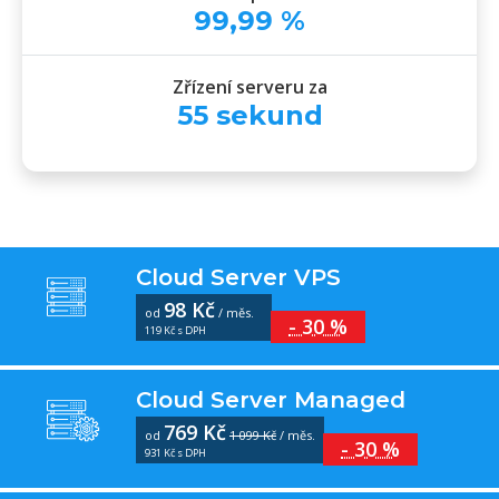
99
,
99
%
Zřízení serveru za
55
sekund
Cloud Server VPS
98 Kč
od
/ měs.
- 30 %
119 Kč s DPH
Cloud Server Managed
769 Kč
od
1 099 Kč
/ měs.
- 30 %
931 Kč s DPH