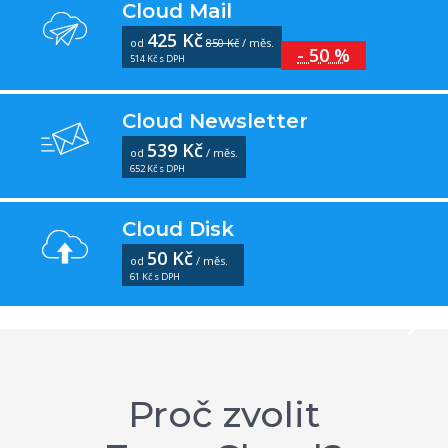
Cloud Mail
425 Kč
od
850 Kč
/ měs.
- 50 %
514 Kč s DPH
Cloud Newsletter
539 Kč
od
/ měs.
652 Kč s DPH
Cloud Disk
50 Kč
od
/ měs.
61 Kč s DPH
Proč zvolit