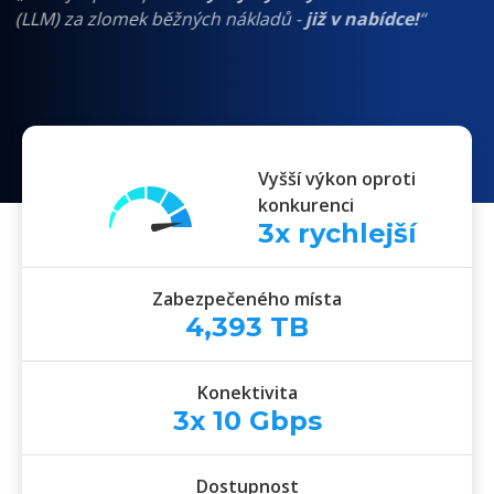
(LLM) za zlomek běžných nákladů -
již v nabídce!
“
Vyšší výkon oproti
konkurenci
3
x rychlejší
Zabezpečeného místa
4,393
TB
Konektivita
3x
10
Gbps
Dostupnost