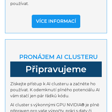
používat.
VÍCE INFORMACÍ
PRONÁJEM AI CLUSTERU
Připravujeme
Získejte přístup k AI clusteru a začněte ho
používat. K odemknutí plného potenciálu AI
vám stačí jen pár řádků kódu.
AI cluster s výkonnými GPU NVIDIA® je plně
připraven pro vaše výpočty, práci s daty či