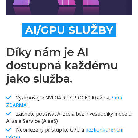
AI/GPU SLUŽBY
Díky nám je AI
dostupná každému
jako služba.
Vyzkoušejte
NVIDIA RTX PRO 6000
až na
7 dní
ZDARMA
!
Začnete používat AI zcela bez investic díky modelu
AI as a Service (AIaaS)
Neomezený přístup ke GPU a
bezkonkurenční
výkon