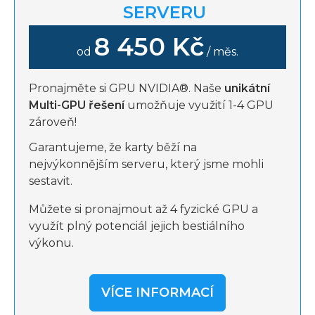
SERVERU
8 450 Kč
od
/ měs.
Pronajměte si GPU NVIDIA®. Naše
unikátní
Multi-GPU řešení
umožňuje využití 1-4 GPU
zároveň!
Garantujeme, že karty běží na
nejvýkonnějším serveru, který jsme mohli
sestavit.
Můžete si pronajmout až 4 fyzické GPU a
využít plný potenciál jejich bestiálního
výkonu.
VÍCE INFORMACÍ