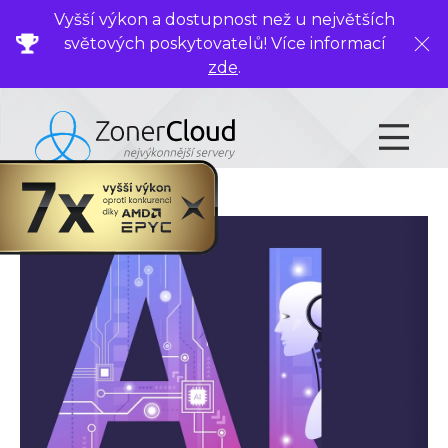
Vyšší výkon a dostupnost než u největších
světových poskytovatelů! Více informací
Zavř
zde
.