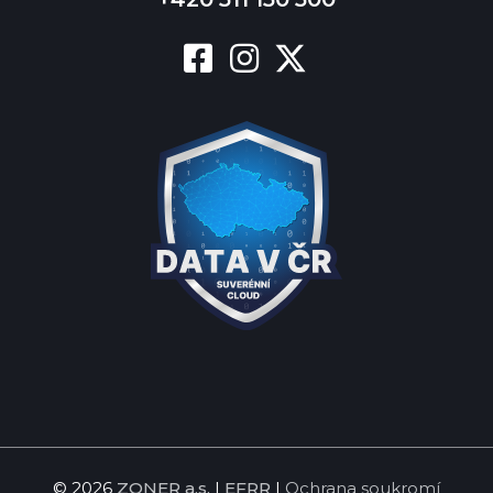
© 2026
ZONER a.s.
|
EFRR
|
Ochrana soukromí