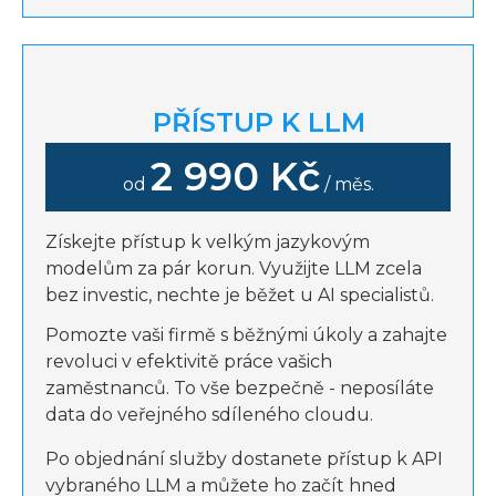
PŘÍSTUP K LLM
2 990 Kč
od
/ měs.
Získejte přístup k velkým jazykovým
modelům za pár korun. Využijte LLM zcela
bez investic, nechte je běžet u AI specialistů.
Pomozte vaši firmě s běžnými úkoly a zahajte
revoluci v efektivitě práce vašich
zaměstnanců. To vše bezpečně - neposíláte
data do veřejného sdíleného cloudu.
Po objednání služby dostanete přístup k API
vybraného LLM a můžete ho začít hned