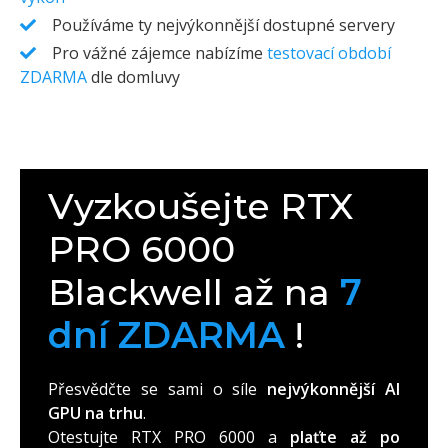
Používáme ty nejvýkonnější dostupné servery
Pro vážné zájemce nabízíme
testovací období
ZDARMA
dle domluvy
Vyzkoušejte RTX
PRO 6000
Blackwell až na
7
dní ZDARMA
!
Přesvědčte se sami o síle
nejvýkonnější AI
GPU na trhu
.
Otestujte RTX PRO 6000 a
plaťte až po