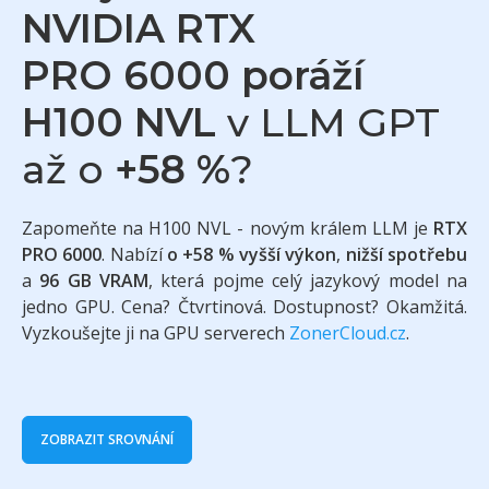
NVIDIA RTX
PRO 6000 poráží
H100 NVL
v LLM GPT
až o
+58 %
?
Zapomeňte na H100 NVL - novým králem LLM je
RTX
PRO 6000
. Nabízí
o +58 % vyšší výkon
,
nižší spotřebu
a
96 GB VRAM
, která pojme celý jazykový model na
jedno GPU. Cena? Čtvrtinová. Dostupnost? Okamžitá.
Vyzkoušejte ji na GPU serverech
ZonerCloud.cz
.
ZOBRAZIT SROVNÁNÍ