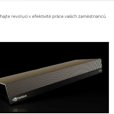
ajte revoluci v efektivitě práce vašich zaměstnanců.