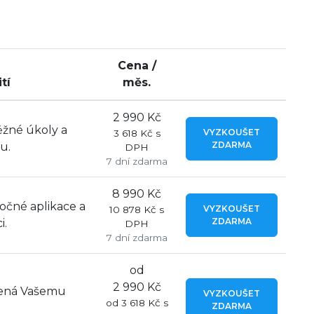
Cena /
tí
měs.
2 990 Kč
ěžné úkoly a
VYZKOUŠET
3 618 Kč s
ZDARMA
u.
DPH
7 dní zdarma
8 990 Kč
očné aplikace a
VYZKOUŠET
10 878 Kč s
ZDARMA
i.
DPH
7 dní zdarma
od
2 990 Kč
bená Vašemu
VYZKOUŠET
od 3 618 Kč s
ZDARMA