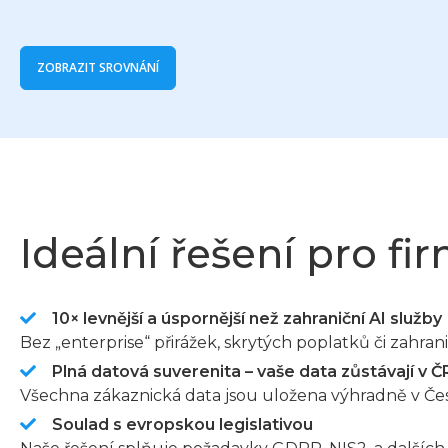
ZOBRAZIT SROVNÁNÍ
Ideální řešení pro fi
10× levnější a úspornější než zahraniční AI služby
Bez „enterprise“ přirážek, skrytých poplatků či zahra
Plná datová suverenita – vaše data zůstávají v Č
Všechna zákaznická data jsou uložena výhradně v Čes
Soulad s evropskou legislativou