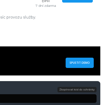
DPH
7 dní zdarma
síc provozu služby.
SPUSTIT DEMO
Zkopírovat kód do schránky