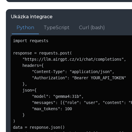
Ukázka integrace
Python
TypeScript
Curl (bash)
import requests

response = requests.post(

    "https://llm.airgpt.cz/v1/chat/completions",

    headers={

        "Content-Type": "application/json",

        "Authorization": "Bearer YOUR_API_TOKEN"

    },

    json={

        "model": "gemma4:31b",

        "messages": [{"role": "user", "content": "P
        "max_tokens": 100

    }

)

data = response.json()
