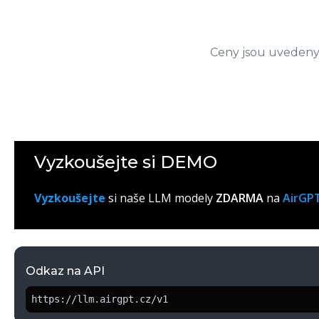
Ceny jsou uvedeny 
Vyzkoušejte si DEMO
Vyzkoušejte
si naše LLM modely
ZDARMA
na
AirGPT
Odkaz na API
https://llm.airgpt.cz/v1