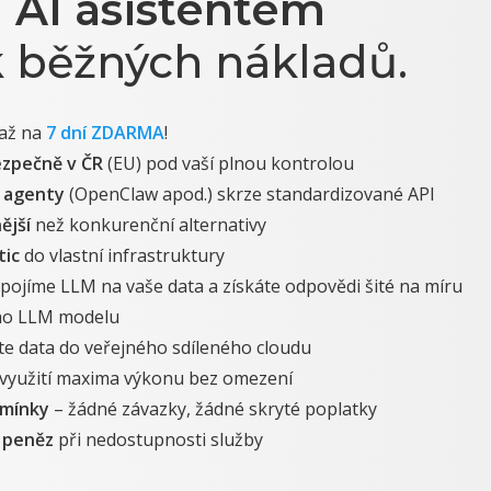
m
AI asistentem
 běžných nákladů.
až na
7 dní ZDARMA
!
ezpečně v ČR
(EU) pod vaší plnou kontrolou
I agenty
(OpenClaw apod.) skrze standardizované API
ější
než konkurenční alternativy
tic
do vlastní infrastruktury
pojíme LLM na vaše data a získáte odpovědi šité na míru
o LLM modelu
te data do veřejného sdíleného cloudu
 využití maxima výkonu bez omezení
dmínky
– žádné závazky, žádné skryté poplatky
 peněz
při nedostupnosti služby