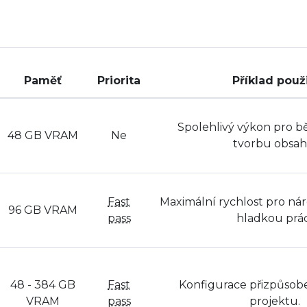
Paměť
Priorita
Příklad použi
Spolehlivý výkon pro b
48 GB VRAM
Ne
tvorbu obsah
Fast
Maximální rychlost pro nár
96 GB VRAM
pass
hladkou prác
48 - 384 GB
Fast
Konfigurace přizpůso
VRAM
pass
projektu.