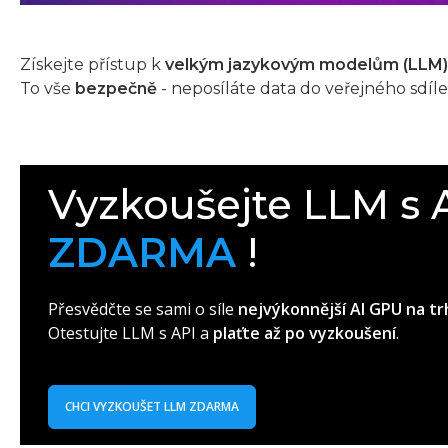
Získejte přístup k
velkým jazykovým modelům (LLM) 
To vše
bezpečně
- neposíláte data do veřejného sdíl
Vyzkoušejte LLM s 
ZDARMA
!
Přesvědčte se sami o síle
nejvýkonnější AI GPU na tr
Otestujte LLM s API a
plaťte až po vyzkoušení
.
CHCI VYZKOUŠET LLM ZDARMA