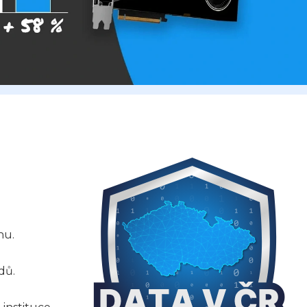
nu.
dů.