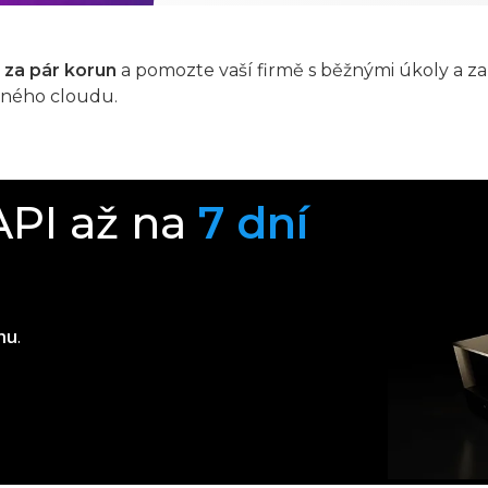
za pár korun
a pomozte vaší firmě s běžnými úkoly a zah
eného cloudu.
API až na
7 dní
hu
.