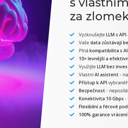
s vlastní
za zlomek
Vyzkoušejte
LLM s API
Vaše
data zůstávají b
Plná
kompatibilita s A
10× levnější a efektivn
Využijte
LLM bez inves
Vlastní
AI asistent
- na
Přístup k API
vybranéh
Bezpečnost
- neposílá
Konektivita 10 Gbps
-
Flexibilní a férové po
100% garance vrácení