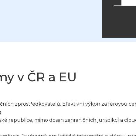
rmy v ČR a EU
ničních zprostředkovatelů. Efektivní výkon za férovou ce
R
ké republice, mimo dosah zahraničních jurisdikcí a clou