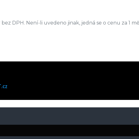
bez DPH. Není-li uvedeno jinak, jedná se o cenu za 1 mě
.cz