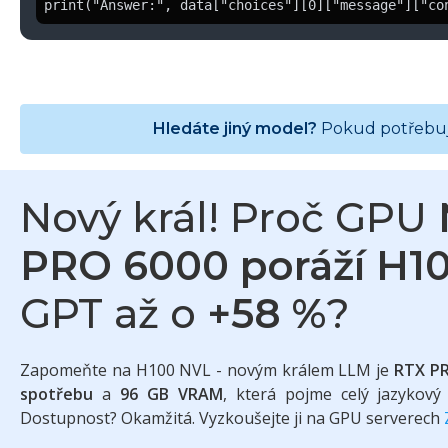
print("Answer:", data["choices"][0]["message"]["co
Hledáte jiný model?
Pokud potřebuje
Nový král! Proč GPU
PRO 6000 poráží H1
GPT až o
+58 %
?
Zapomeňte na H100 NVL - novým králem LLM je
RTX P
spotřebu
a
96 GB VRAM
, která pojme celý jazykový
Dostupnost? Okamžitá. Vyzkoušejte ji na GPU serverech