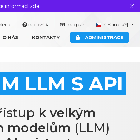
ce informací
zde
.
Zavř
hledat
nápověda
magazín
čeština
[Kč]
O NÁS
KONTAKTY
ADMINISTRACE
M LLM S API
řístup k
velkým
m modelům
(LLM)