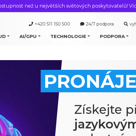
ostupnost než u největších světových poskytovatelů! Ví
+420 511 150 500
24/7 podpora
vy
UD
AI/GPU
TECHNOLOGIE
PODPORA
PRONÁJE
Získejte p
jazykový