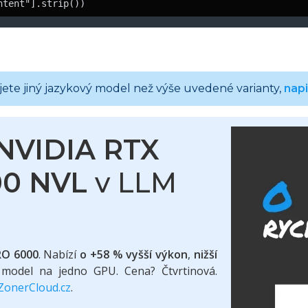
ntent"].strip())
te jiný jazykový model než výše uvedené varianty,
nap
NVIDIA RTX
00 NVL
v LLM
RO 6000
. Nabízí
o +58 % vyšší výkon
,
nižší
 model na jedno GPU. Cena? Čtvrtinová.
ZonerCloud.cz
.