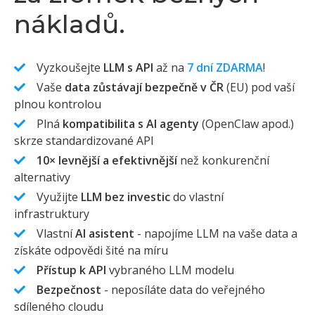
nákladů.
Vyzkoušejte
LLM s API
až na
7 dní ZDARMA
!
Vaše
data zůstávají bezpečně v ČR
(EU) pod vaší
plnou kontrolou
Plná
kompatibilita s AI agenty
(OpenClaw apod.)
skrze standardizované API
10× levnější a efektivnější
než konkurenční
alternativy
Využijte
LLM bez investic
do vlastní
infrastruktury
Vlastní
AI asistent
- napojíme LLM na vaše data a
získáte odpovědi šité na míru
Přístup k API
vybraného LLM modelu
Bezpečnost
- neposíláte data do veřejného
sdíleného cloudu