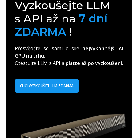
Vyzkoušejte LLM
s API až na
7 dní
ZDARMA
!
Přesvědčte se sami o síle
nejvýkonnější AI
GPU na trhu
.
Otestujte LLM s API a
plaťte až po vyzkoušení
.
CHCI VYZKOUŠET LLM ZDARMA