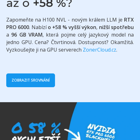
až o
+58 %
?
Zapomeňte na H100 NVL - novým králem LLM je
RTX
PRO 6000
. Nabízí
o +58 % vyšší výkon
,
nižší spotřebu
a
96 GB VRAM
, která pojme celý jazykový model na
jedno GPU. Cena? Čtvrtinová. Dostupnost? Okamžitá.
Vyzkoušejte ji na GPU serverech
ZonerCloud.cz
.
ZOBRAZIT SROVNÁNÍ