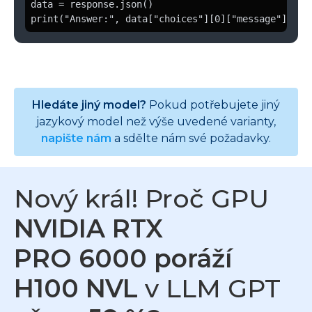
data = response.json()

print("Answer:", data["choices"][0]["message"]["co
Hledáte jiný model?
Pokud potřebujete jiný
jazykový model než výše uvedené varianty,
napište nám
a sdělte nám své požadavky.
Nový král! Proč GPU
NVIDIA RTX
PRO 6000 poráží
H100 NVL
v LLM GPT