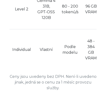
Gemma 4
31B,
80 - 200
96 GB
Level 2
GPT-OSS
tokenů/s
VRAM
120B
48 -
Podle
384
Individual
Vlastní
modelu
GB
VRAM
Ceny jsou uvedeny bez DPH. Není-li uvedeno
jinak, jedná se o cenu za 1 měsíc provozu
služby.