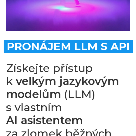
PRONÁJEM LLM S API
Získejte přístup
k
velkým jazykovým
modelům
(LLM)
s vlastním
AI asistentem
za zlomek běžných