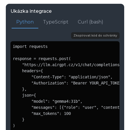
Ukázka integrace
Python
TypeScript
Curl (bash)
Zkopírovat kód do schránky
import requests

response = requests.post(

    "https://llm.airgpt.cz/v1/chat/completions",

    headers={

        "Content-Type": "application/json",

        "Authorization": "Bearer YOUR_API_TOKEN"

    },

    json={

        "model": "gemma4:31b",

        "messages": [{"role": "user", "content": "P
        "max_tokens": 100

    }

)
