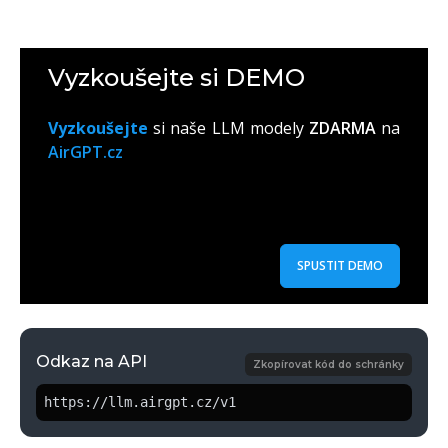
Vyzkoušejte si DEMO
Vyzkoušejte
si naše LLM modely
ZDARMA
na
AirGPT.cz
SPUSTIT DEMO
Odkaz na API
Zkopírovat kód do schránky
https://llm.airgpt.cz/v1