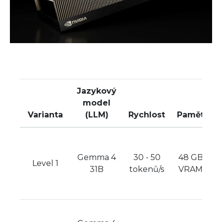
Jazykový
model
Varianta
(LLM)
Rychlost
Paměť
P
Gemma 4
30 - 50
48 GB
Level 1
31B
tokenů/s
VRAM