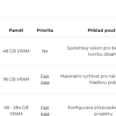
Paměť
Priorita
Příklad použi
Spolehlivý výkon pro b
48 GB VRAM
Ne
tvorbu obsah
Fast
Maximální rychlost pro nár
96 GB VRAM
pass
hladkou prác
48 - 384 GB
Fast
Konfigurace přizpůso
VRAM
pass
projektu.