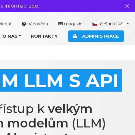
ce informací
zde
.
Zavř
hledat
nápověda
magazín
čeština
[Kč]
O NÁS
KONTAKTY
ADMINISTRACE
M LLM S API
řístup k
velkým
m modelům
(LLM)