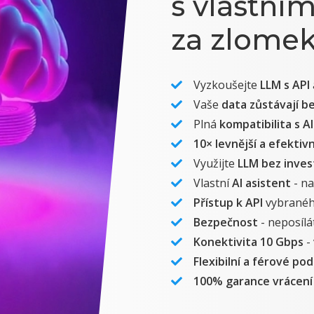
s vlastní
za zlomek
Vyzkoušejte
LLM s API
Vaše
data zůstávají b
Plná
kompatibilita s A
10× levnější a efektivn
Využijte
LLM bez inves
Vlastní
AI asistent
- na
Přístup k API
vybranéh
Bezpečnost
- neposílá
Konektivita 10 Gbps
-
Flexibilní a férové po
100% garance vrácení