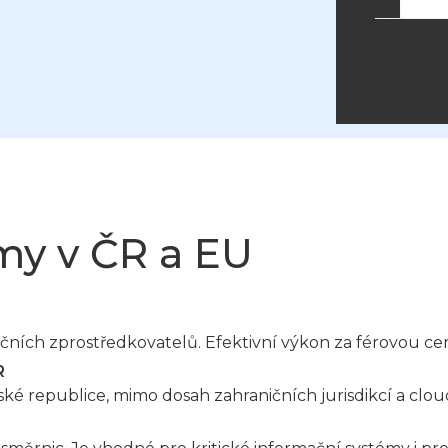
rmy v ČR a EU
ničních zprostředkovatelů. Efektivní výkon za férovou ce
R
ké republice, mimo dosah zahraničních jurisdikcí a clou