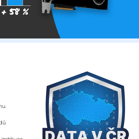
nu.
dů.