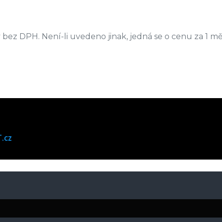
bez DPH. Není-li uvedeno jinak, jedná se o cenu za 1 mě
.cz