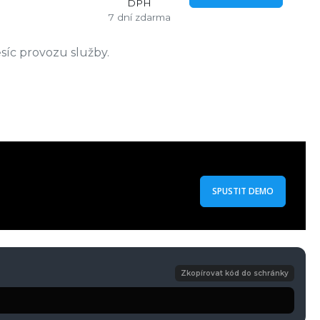
DPH
7 dní zdarma
síc provozu služby.
SPUSTIT DEMO
Zkopírovat kód do schránky