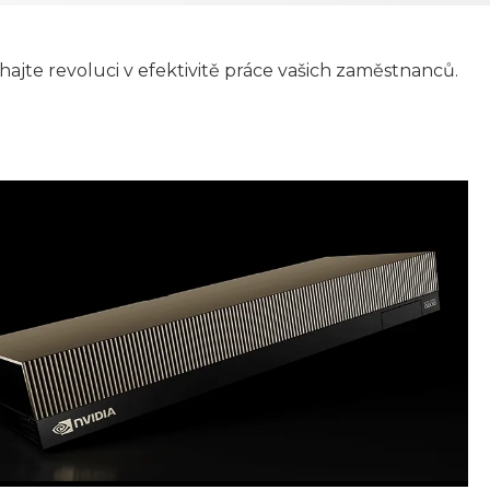
ajte revoluci v efektivitě práce vašich zaměstnanců.