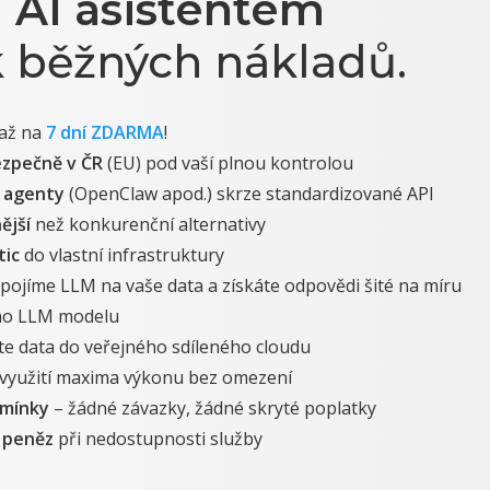
m
AI asistentem
 běžných nákladů.
až na
7 dní ZDARMA
!
ezpečně v ČR
(EU) pod vaší plnou kontrolou
I agenty
(OpenClaw apod.) skrze standardizované API
ější
než konkurenční alternativy
tic
do vlastní infrastruktury
pojíme LLM na vaše data a získáte odpovědi šité na míru
o LLM modelu
te data do veřejného sdíleného cloudu
 využití maxima výkonu bez omezení
dmínky
– žádné závazky, žádné skryté poplatky
 peněz
při nedostupnosti služby