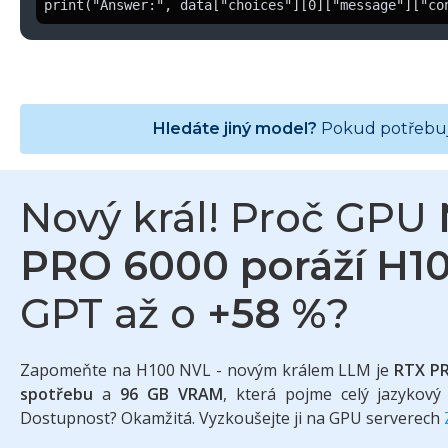
print("Answer:", data["choices"][0]["message"]["co
Hledáte jiný model?
Pokud potřebuje
Nový král! Proč GPU
PRO 6000 poráží H1
GPT až o
+58 %
?
Zapomeňte na H100 NVL - novým králem LLM je
RTX P
spotřebu
a
96 GB VRAM
, která pojme celý jazykový
Dostupnost? Okamžitá. Vyzkoušejte ji na GPU serverech