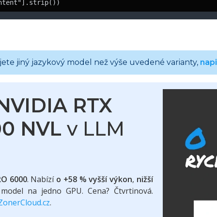
ntent"].strip())
te jiný jazykový model než výše uvedené varianty,
nap
NVIDIA RTX
00 NVL
v LLM
RO 6000
. Nabízí
o +58 % vyšší výkon
,
nižší
 model na jedno GPU. Cena? Čtvrtinová.
ZonerCloud.cz
.