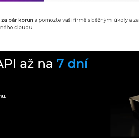
za pár korun
a pomozte vaší firmě s běžnými úkoly a zah
eného cloudu.
API až na
7 dní
hu
.