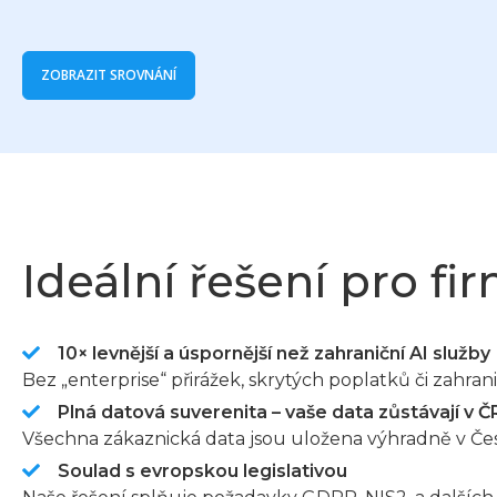
ZOBRAZIT SROVNÁNÍ
Ideální řešení pro fi
10× levnější a úspornější než zahraniční AI služby
Bez „enterprise“ přirážek, skrytých poplatků či zahra
Plná datová suverenita – vaše data zůstávají v Č
Všechna zákaznická data jsou uložena výhradně v Čes
Soulad s evropskou legislativou