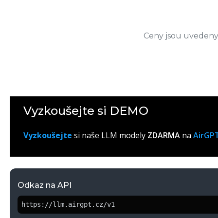
Ceny jsou uvedeny 
Vyzkoušejte si DEMO
Vyzkoušejte
si naše LLM modely
ZDARMA
na
AirGPT
Odkaz na API
https://llm.airgpt.cz/v1