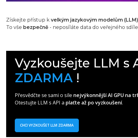
Získejte přístup k
velkým jazykovým modelům (LLM) 
To vše
bezpečně
- neposíláte data do veřejného sdíl
Vyzkoušejte LLM s 
ZDARMA
!
Přesvědčte se sami o síle
nejvýkonnější AI GPU na tr
Otestujte LLM s API a
plaťte až po vyzkoušení
.
CHCI VYZKOUŠET LLM ZDARMA