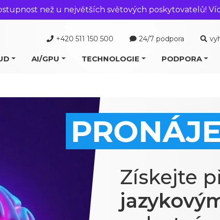
ostupnost než u největších světových poskytovatelů! Ví
+420 511 150 500
24/7 podpora
vy
UD
AI/GPU
TECHNOLOGIE
PODPORA
PRONÁJE
Získejte p
jazykový