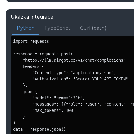
Ukázka integrace
Python
TypeScript
Curl (bash)
import requests

response = requests.post(

    "https://llm.airgpt.cz/v1/chat/completions",

    headers={

        "Content-Type": "application/json",

        "Authorization": "Bearer YOUR_API_TOKEN"

    },

    json={

        "model": "gemma4:31b",

        "messages": [{"role": "user", "content": "P
        "max_tokens": 100

    }

)

data = response.json()
