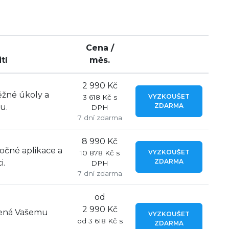
Cena /
tí
měs.
2 990 Kč
ěžné úkoly a
VYZKOUŠET
3 618 Kč s
ZDARMA
u.
DPH
7 dní zdarma
8 990 Kč
očné aplikace a
VYZKOUŠET
10 878 Kč s
ZDARMA
i.
DPH
7 dní zdarma
od
2 990 Kč
bená Vašemu
VYZKOUŠET
od 3 618 Kč s
ZDARMA