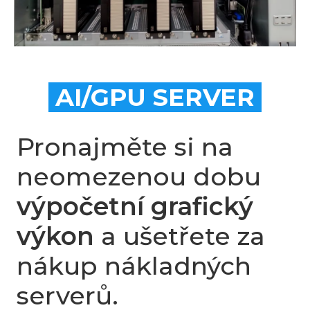
AI/GPU SERVER
Pronajměte si na
neomezenou dobu
výpočetní grafický
výkon
a ušetřete za
nákup nákladných
serverů.