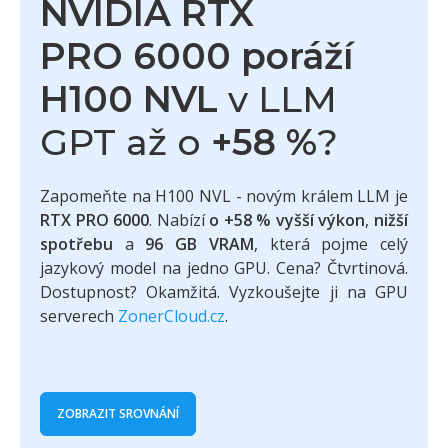
NVIDIA RTX
PRO 6000 poráží
H100 NVL
v LLM
GPT až o
+58 %
?
Zapomeňte na H100 NVL - novým králem LLM je
RTX PRO 6000
. Nabízí
o +58 % vyšší výkon
,
nižší
spotřebu
a
96 GB VRAM
, která pojme celý
jazykový model na jedno GPU. Cena? Čtvrtinová.
Dostupnost? Okamžitá. Vyzkoušejte ji na GPU
serverech
ZonerCloud.cz
.
ZOBRAZIT SROVNÁNÍ