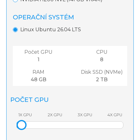
OPERAČNÍ SYSTÉM
Linux Ubuntu 26.04 LTS
Počet GPU
CPU
1
8
RAM
Disk SSD (NVMe)
48 GB
2 TB
POČET GPU
1X GPU
2X GPU
3X GPU
4X GPU