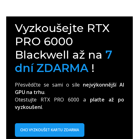
Vyzkoušejte RTX
PRO 6000
Blackwell až na
7
dní ZDARMA
!
Přesvědčte se sami o síle
nejvýkonnější AI
GPU na trhu
.
Otestujte RTX PRO 6000 a
plaťte až po
vyzkoušení
.
CHCI VYZKOUŠET KARTU ZDARMA