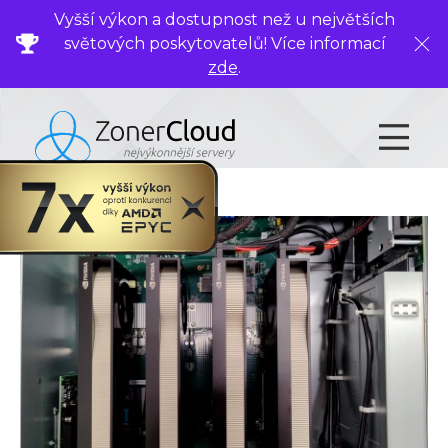
Vyšší výkon a dostupnost než u největších
světových poskytovatelů! Více informací
Zavř
zde
.