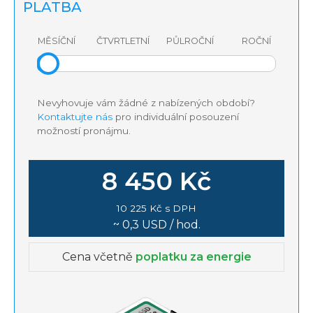
PLATBA
MĚSÍČNÍ
ČTVRTLETNÍ
PŮLROČNÍ
ROČNÍ
Nevyhovuje vám žádné z nabízených období?
Kontaktujte nás
pro individuální posouzení
možností pronájmu.
8 450 Kč
10 225 Kč s DPH
~ 0,3 USD / hod.
Cena včetně
poplatku za energie