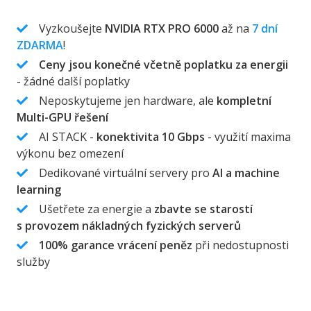
Vyzkoušejte
NVIDIA RTX PRO 6000
až na
7 dní
ZDARMA
!
Ceny jsou konečné včetně poplatku za energii
- žádné další poplatky
Neposkytujeme jen hardware, ale
kompletní
Multi-GPU řešení
AI STACK -
konektivita 10 Gbps
- využití maxima
výkonu bez omezení
Dedikované virtuální servery pro
AI a machine
learning
Ušetřete za energie a
zbavte se starostí
s provozem nákladných fyzických serverů
100% garance vrácení peněz
při nedostupnosti
služby