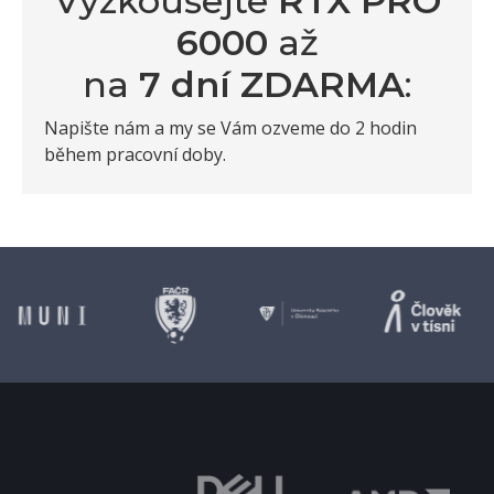
Vyzkoušejte
RTX PRO
6000
až
na
7 dní ZDARMA
:
Napište nám a my se Vám ozveme do 2 hodin
během pracovní doby.