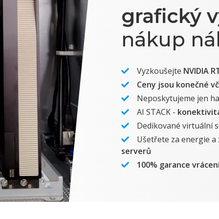
grafický 
nákup nák
Vyzkoušejte
NVIDIA R
Ceny jsou konečné vč
Neposkytujeme jen ha
AI STACK -
konektivit
Dedikované virtuální 
Ušetřete za energie a
serverů
100% garance vrácen