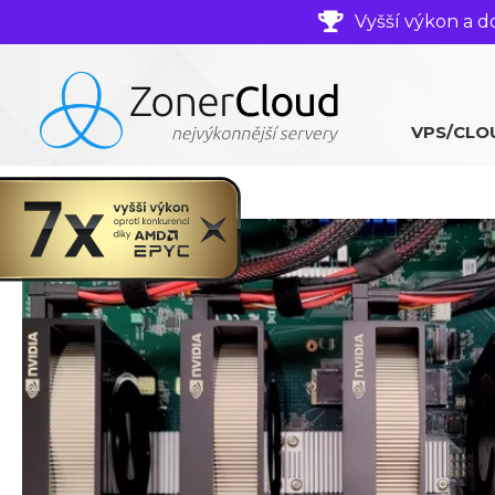
Vyšší výkon a d
VPS/CLO