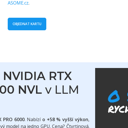
ASOME.cz
.
OBJEDNAT KARTU
U
NVIDIA RTX
100 NVL
v LLM
X PRO 6000
. Nabízí
o +58 % vyšší výkon
,
ový model na jedno GPU. Cena? Čtvrtinová.