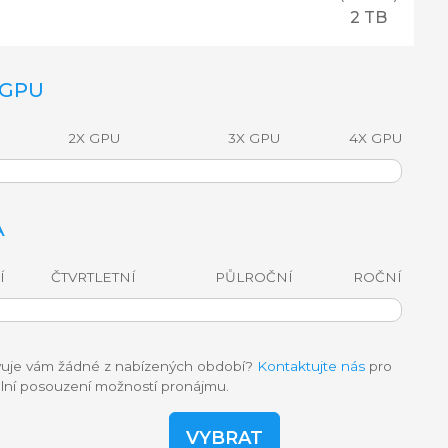
2 TB
 GPU
2X GPU
3X GPU
4X GPU
A
Í
ČTVRTLETNÍ
PŮLROČNÍ
ROČNÍ
uje vám žádné z nabízených období?
Kontaktujte nás
pro
ální posouzení možností pronájmu.
VYBRAT