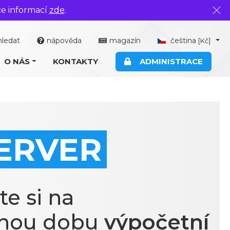
ce informací
zde
.
Zavř
hledat
nápověda
magazín
čeština
[Kč]
O NÁS
KONTAKTY
ADMINISTRACE
SERVER
e si na
nou dobu
výpočetní