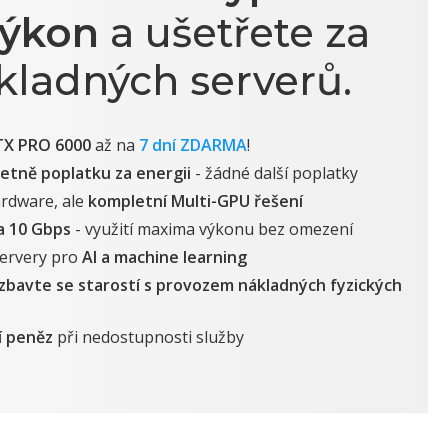
výkon
a ušetřete za
ladných serverů.
TX PRO 6000
až na
7 dní ZDARMA
!
etně poplatku za energii
- žádné další poplatky
rdware, ale
kompletní Multi-GPU řešení
a 10 Gbps
- využití maxima výkonu bez omezení
servery pro
AI a machine learning
zbavte se starostí s provozem nákladných fyzických
í peněz
při nedostupnosti služby