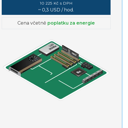
10 225 Kč s DPH
~ 0,3 USD / hod.
Cena včetně
poplatku za energie