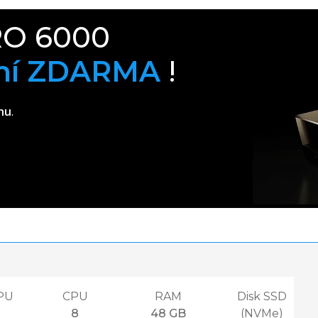
RO 6000
dní ZDARMA
!
hu
.
PU
CPU
RAM
Disk SSD
8
48 GB
(NVMe)