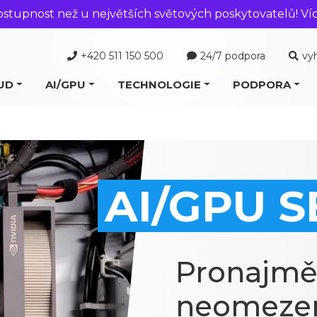
ostupnost než u největších světových poskytovatelů! Ví
+420 511 150 500
24/7 podpora
vy
UD
AI/GPU
TECHNOLOGIE
PODPORA
AI/GPU 
Pronajmět
neomeze