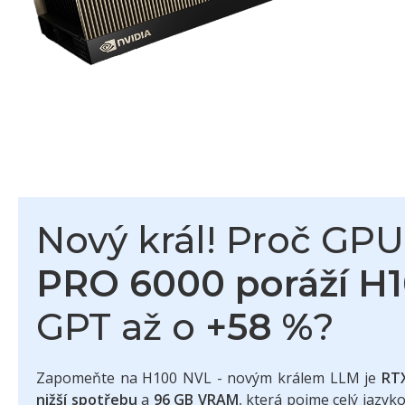
Nový král! Proč GP
PRO 6000 poráží H
GPT až o
+58 %
?
Zapomeňte na H100 NVL - novým králem LLM je
RT
nižší spotřebu
a
96 GB VRAM
, která pojme celý jazyk