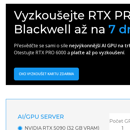
Vyzkoušejte RTX P
Blackwell až na
7 
Přesvědčte se sami o síle
nejvýkonnější AI GPU na tr
Otestujte RTX PRO 6000 a
plaťte až po vyzkoušení
.
CHCI VYZKOUŠET KARTU ZDARMA
AI/GPU SERVER
Počet G
NVIDIA RTX 5090 (32 GB VRAM)
1