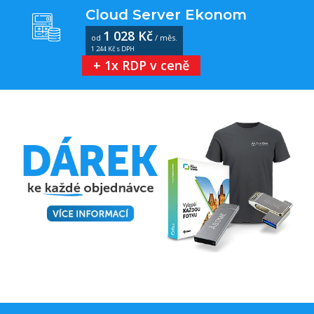
Cloud Server Ekonom
1 028 Kč
od
/ měs.
1 244 Kč s DPH
+ 1x RDP v ceně