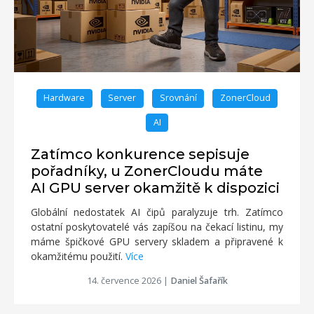
Hardware
Server
Srovnání
ZonerCloud
AI
Zatímco konkurence sepisuje
pořadníky, u ZonerCloudu máte
AI GPU server okamžitě k dispozici
Globální nedostatek AI čipů paralyzuje trh. Zatímco
ostatní poskytovatelé vás zapíšou na čekací listinu, my
máme špičkové GPU servery skladem a připravené k
okamžitému použití.
Více
14. července 2026
|
Daniel Šafařík