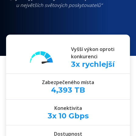
u největších světových poskytovatelů“
Vyšší výkon oproti
konkurenci
3
x rychlejší
Zabezpečeného místa
4,393
TB
Konektivita
3x
10
Gbps
Dostupnost