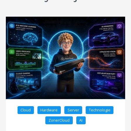
Cloud
Hardware
Server
Technologie
ZonerCloud
AI