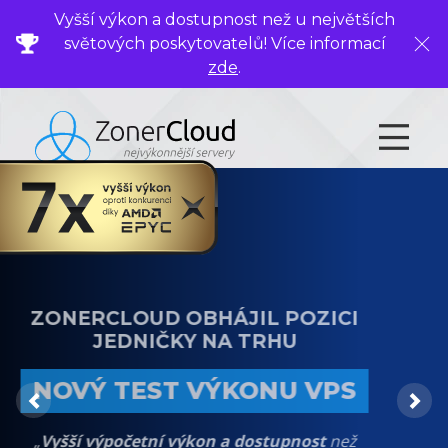
Vyšší výkon a dostupnost než u největších
světových poskytovatelů! Více informací
Zavř
zde
.
ZONERCLOUD OBHÁJIL POZICI
JEDNIČKY NA TRHU
NOVÝ TEST VÝKONU VPS
Previous
Ne
„
Vyšší výpočetní výkon a dostupnost
než