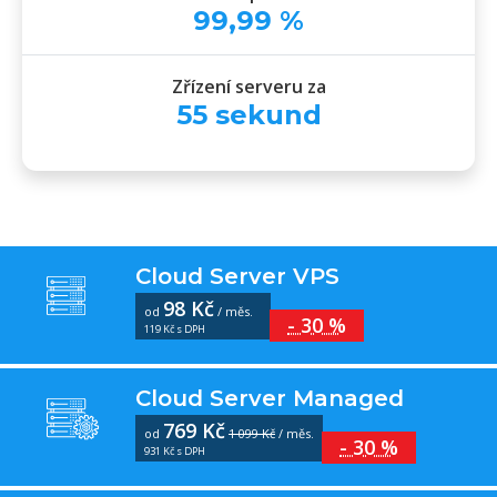
99
,
99
%
Zřízení serveru za
55
sekund
Cloud Server VPS
98 Kč
od
/ měs.
- 30 %
119 Kč s DPH
Cloud Server Managed
769 Kč
od
1 099 Kč
/ měs.
- 30 %
931 Kč s DPH