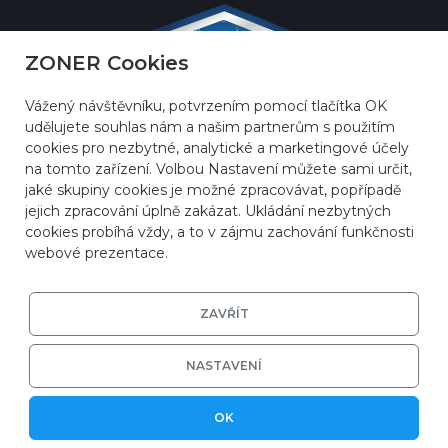
ZONER Cookies
Vážený návštěvníku, potvrzením pomocí tlačítka OK
udělujete souhlas nám a našim partnerům s použitím
cookies pro nezbytné, analytické a marketingové účely
na tomto zařízení. Volbou Nastavení můžete sami určit,
jaké skupiny cookies je možné zpracovávat, popřípadě
jejich zpracování úplně zakázat. Ukládání nezbytných
cookies probíhá vždy, a to v zájmu zachování funkčnosti
webové prezentace.
ZAVŘÍT
© 2026
ZONER a.s.
|
EFRR
|
Ochrana soukromí
|
Nastavení cookies
NASTAVENÍ
OK