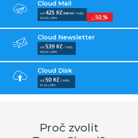
Cloud Mail
425 Kč
od
850 Kč
/ měs.
- 50 %
514 Kč s DPH
Cloud Newsletter
539 Kč
od
/ měs.
652 Kč s DPH
Cloud Disk
50 Kč
od
/ měs.
61 Kč s DPH
Proč zvolit