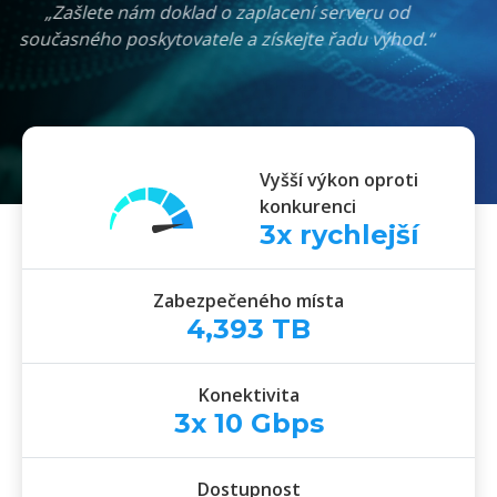
Cloud Serveru
!“
„Zašlete nám doklad o zaplacení serveru od
současného poskytovatele a získejte řadu výhod.“
Vyšší výkon oproti
konkurenci
3
x rychlejší
Zabezpečeného místa
4,393
TB
Konektivita
3x
10
Gbps
Dostupnost