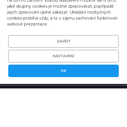
na tomto zařízení. Volbou Nastavení můžete sami určit,
jaké skupiny cookies je možné zpracovávat, popřípadě
jejich zpracování úplně zakázat. Ukládání nezbytných
cookies probíhá vždy, a to v zájmu zachování funkčnosti
webové prezentace.
ZAVŘÍT
NASTAVENÍ
OK
© 2026
ZONER a.s.
|
EFRR
|
Ochrana soukromí
|
Nastavení cookies