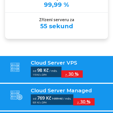
99
,
99
%
Zřízení serveru za
55
sekund
Cloud Server VPS
98 Kč
od
/ měs.
- 30 %
119 Kč s DPH
Cloud Server Managed
769 Kč
od
1 099 Kč
/ měs.
- 30 %
931 Kč s DPH