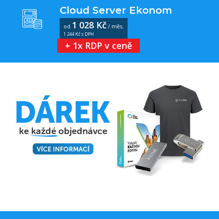
Cloud Server Ekonom
1 028 Kč
od
/ měs.
1 244 Kč s DPH
+ 1x RDP v ceně