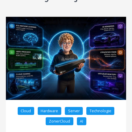
Cloud
Hardware
Server
Technologie
ZonerCloud
AI