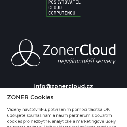
info@zonercloud.cz
+420 511 150 500
ZONER Cookies
Vážený návštěvníku, potvrzením pomocí tlačítka OK
udělujete souhlas nám a našim partnerům s použitím
cookies pro nezbytné, analytické a marketingové účely