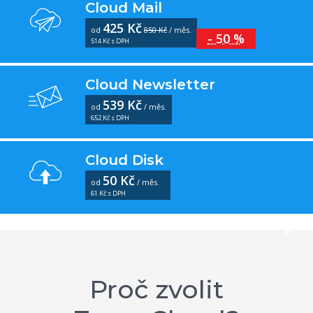
Cloud Mail
425 Kč
od
850 Kč
/ měs.
- 50 %
514 Kč s DPH
Cloud Newsletter
539 Kč
od
/ měs.
652 Kč s DPH
Cloud Disk
50 Kč
od
/ měs.
61 Kč s DPH
Proč zvolit