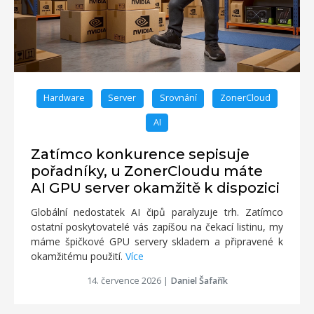
Hardware
Server
Srovnání
ZonerCloud
AI
Zatímco konkurence sepisuje
pořadníky, u ZonerCloudu máte
AI GPU server okamžitě k dispozici
Globální nedostatek AI čipů paralyzuje trh. Zatímco
ostatní poskytovatelé vás zapíšou na čekací listinu, my
máme špičkové GPU servery skladem a připravené k
okamžitému použití.
Více
14. července 2026
|
Daniel Šafařík