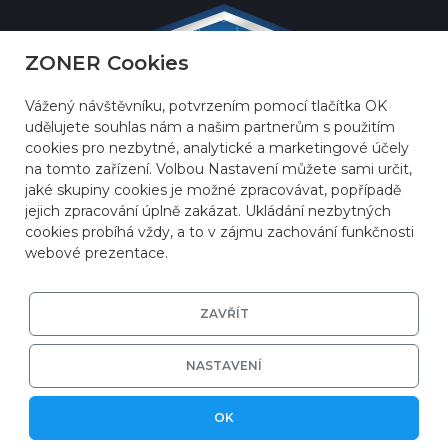
ZONER Cookies
Vážený návštěvníku, potvrzením pomocí tlačítka OK
udělujete souhlas nám a našim partnerům s použitím
cookies pro nezbytné, analytické a marketingové účely
na tomto zařízení. Volbou Nastavení můžete sami určit,
jaké skupiny cookies je možné zpracovávat, popřípadě
jejich zpracování úplně zakázat. Ukládání nezbytných
cookies probíhá vždy, a to v zájmu zachování funkčnosti
webové prezentace.
ZAVŘÍT
© 2026
ZONER a.s.
|
EFRR
|
Ochrana soukromí
|
Nastavení cookies
NASTAVENÍ
OK