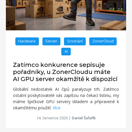
Hardware
Server
Srovnání
ZonerCloud
AI
Zatímco konkurence sepisuje
pořadníky, u ZonerCloudu máte
AI GPU server okamžitě k dispozici
Globální nedostatek AI čipů paralyzuje trh. Zatímco
ostatní poskytovatelé vás zapíšou na čekací listinu, my
máme špičkové GPU servery skladem a připravené k
okamžitému použití.
Více
14. července 2026
|
Daniel Šafařík