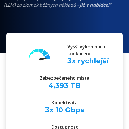
Cloud Serveru
!“
(LLM) za zlomek běžných nákladů -
již v nabídce!
“
Vyšší výkon oproti
konkurenci
3
x rychlejší
Zabezpečeného místa
4,393
TB
Konektivita
3x
10
Gbps
Dostupnost