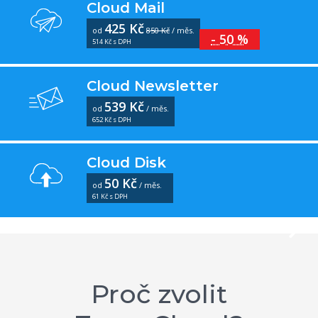
Cloud Mail
425 Kč
od
850 Kč
/ měs.
- 50 %
514 Kč s DPH
Cloud Newsletter
539 Kč
od
/ měs.
652 Kč s DPH
Cloud Disk
50 Kč
od
/ měs.
61 Kč s DPH
Proč zvolit