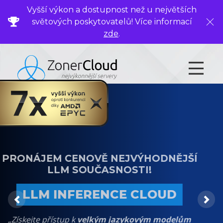
Vyšší výkon a dostupnost než u největších
světových poskytovatelů! Více informací
Zavř
zde
.
PRONÁJEM CENOVĚ NEJVÝHODNĚJŠÍ
NEJVÝKONNĚJŠÍ VIRTUÁLNÍ SERVERY
LLM SOUČASNOSTI!
NYNÍ SE SLEVOU 30 %
LLM INFERENCE CLOUD
Previous
Ne
„Nyní s
DÁRKEM ke každé objednávce
jakéhokoli
„Získejte přístup k
velkým jazykovým modelům