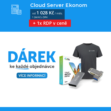
Cloud Server Ekonom
1 028 Kč
od
/ měs.
1 244 Kč s DPH
+ 1x RDP v ceně