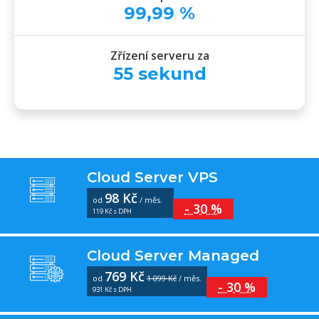
99
,
99
%
Zřízení serveru za
55
sekund
Cloud Server VPS
98 Kč
od
/ měs.
- 30 %
119 Kč s DPH
Cloud Server Managed
769 Kč
od
1 099 Kč
/ měs.
- 30 %
931 Kč s DPH