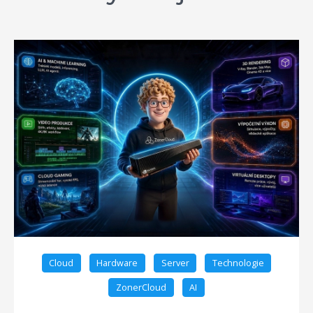
Cloud
Hardware
Server
Technologie
ZonerCloud
AI